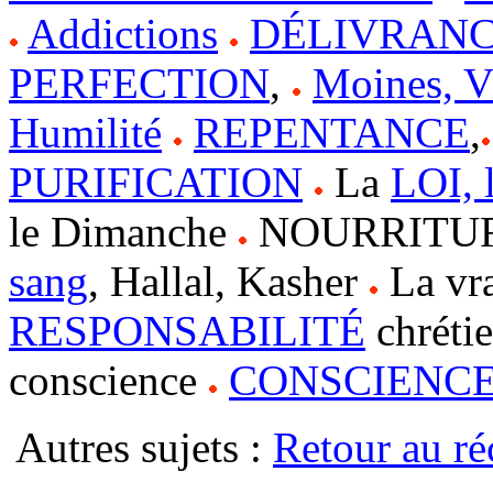
Addictions
DÉLIVRANCE
PERFECTION
,
Moines, V
Humilité
REPENTANCE
,
PURIFICATION
La
LOI, 
le Dimanche
NOURRITURES
sang
, Hallal, Kasher
La vr
RESPONSABILITÉ
chréti
conscience
CONSCIENC
Autres sujets :
Retour au ré