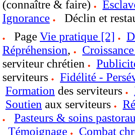
(connaître & faire)
Esclav
Ignorance
Déclin et restau
Page
Vie pratique [2]
D
Répréhension
,
Croissance 
serviteur chrétien
Publicit
serviteurs
Fidélité - Persé
Formation
des serviteurs
Soutien
aux serviteurs
Ré
Pasteurs & soins pastora
Témoignage
Combat chr