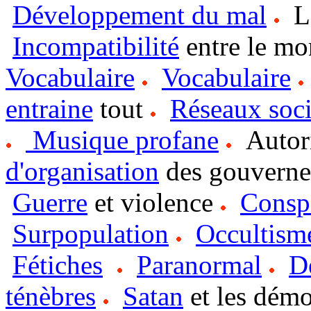
Développement du mal
L
Incompatibilité
entre le mo
Vocabulaire
Vocabulaire
entraine
tout
Réseaux soc
Musique profane
Autori
d'organisation
des gouvern
Guerre
et violence
Conspi
Surpopulation
Occultism
Fétiches
Paranormal
D
ténèbres
Satan
et les dém