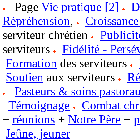
Page
Vie pratique [2]
D
Répréhension
,
Croissance 
serviteur chrétien
Publicit
serviteurs
Fidélité - Persé
Formation
des serviteurs
Soutien
aux serviteurs
Ré
Pasteurs & soins pastora
Témoignage
Combat chr
+
réunions
+
Notre Père
+
p
Jeûne, jeuner