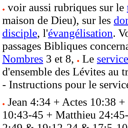
voir aussi rubriques sur le
maison de Dieu), sur les
don
disciple
, l'
évangélisation
. V
passages Bibliques concerna
Nombres
3 et 8,
Le
servic
d'ensemble des Lévites au t
- Instructions pour le service
Jean 4:34 + Actes 10:38 + 
10:43-45 + Matthieu 24:45
2:49 & 19:12-24 & 17:5-10