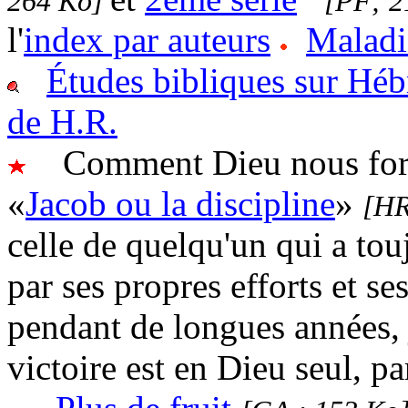
264 Ko]
[PF; 2
l'
index par auteurs
Maladi
Études bibliques sur Hé
de H.R.
Comment Dieu nous forme 
«
Jacob ou la discipline
»
[HR
celle de quelqu'un qui a touj
par ses propres efforts et se
pendant de longues années, 
victoire est en Dieu seul, par