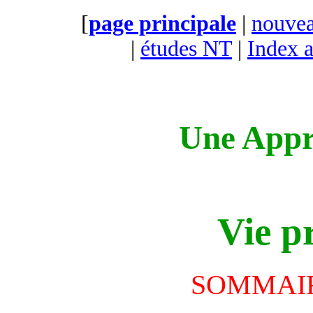
[
page principale
|
nouvea
|
études NT
|
Index a
Une Appr
Vie p
SOMMAIRE