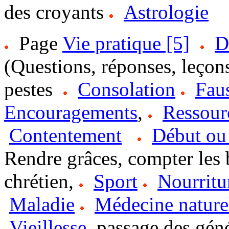
des croyants
Astrologie
Page
Vie pratique [5]
D
(Questions, réponses, leço
pestes
Consolation
Faus
Encouragements
,
Ressour
Contentement
Début ou 
Rendre grâces, compter les
chrétien,
Sport
Nourritu
Maladie
Médecine nature
Vieillesse
, passage des gén