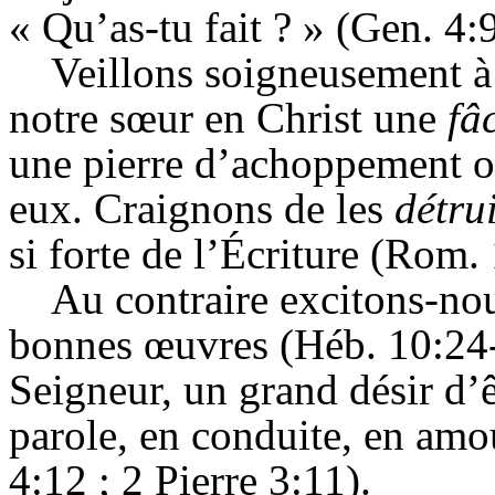
« Qu’as-tu fait ? » (
Gen
. 4:
Veillons soigneusement à 
notre sœur en Christ une
fâ
une pierre d’achoppement o
eux. Craignons de les
détru
si forte de l’Écriture
(Rom. 
Au contraire excitons-no
bonnes œuvres (
Héb
. 10:24
Seigneur, un grand désir d’
parole, en conduite, en amou
4:12 ; 2 Pierre 3:11).