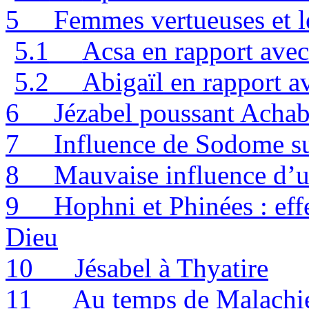
5
Femmes vertueuses et l
5.1
Acsa en rapport avec
5.2
Abigaïl en rapport a
6
Jézabel poussant Achab
7
Influence de Sodome sur
8
Mauvaise influence d’
9
Hophni et Phinées : eff
Dieu
10
Jésabel à Thyatire
11
Au temps de Malachie 