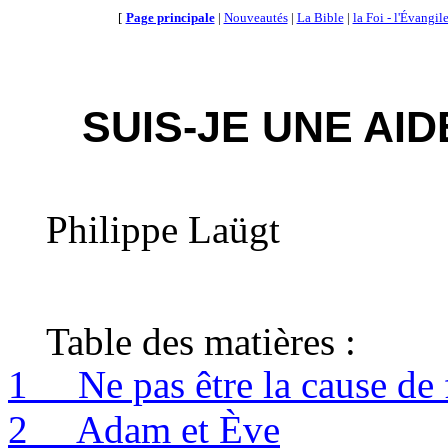
[
Page principale
|
Nouveautés
|
La Bible
|
la Foi - l'Évangil
SUIS-JE UNE AI
Philippe Laügt
Table des matières :
1
Ne pas être la cause de 
2
Adam et Ève