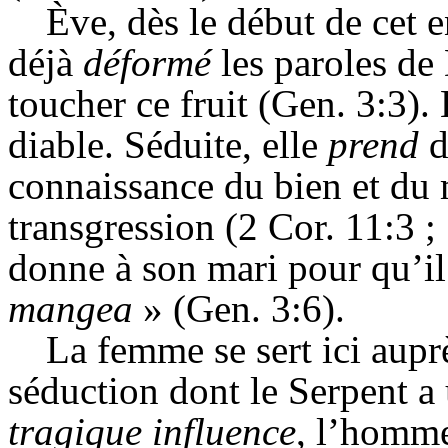
Ève, dès le début de cet e
déjà
déformé
les paroles de 
toucher ce fruit (
Gen
. 3:3).
diable. Séduite, elle
prend
d
connaissance du bien et du 
transgression (2 Cor. 11:3 ;
donne à son mari pour qu’i
mangea
» (
Gen
. 3:6).
La femme se sert ici aup
séduction dont le Serpent a 
tragique influence
, l’homme