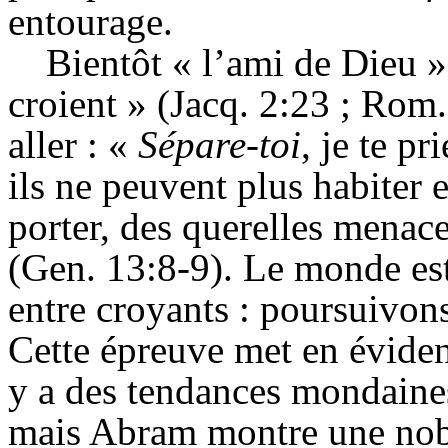
entourage.
Bientôt « l’ami de Dieu »
croient » (
Jacq
. 2:23 ; Rom
aller : «
Sépare-toi
, je te p
ils ne peuvent plus habiter 
porter, des querelles menace
(
Gen
. 13:8-9). Le monde est 
entre croyants : poursuivon
Cette épreuve met en évidenc
y a des tendances mondaines
mais
Abram
montre une noble