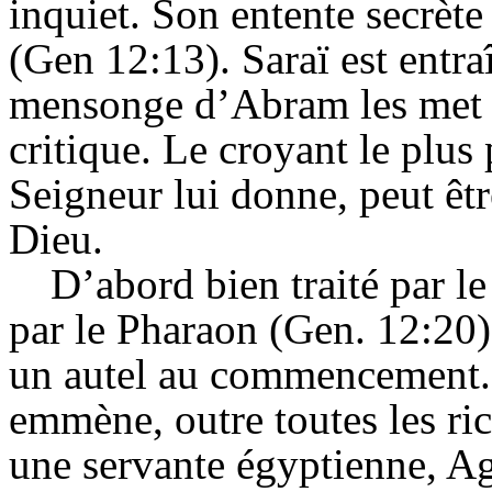
inquiet. Son entente secrèt
(
Gen
12:13).
Saraï
est entra
mensonge d’
Abram
les met 
critique. Le croyant le plus 
Seigneur lui donne, peut ê
Dieu.
D’abord bien traité par 
par le Pharaon (
Gen
. 12:20)
un autel au commencement. 
emmène, outre toutes les ri
une servante égyptienne, Aga