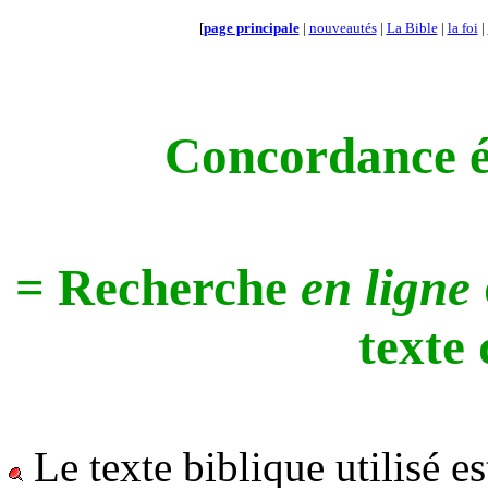
[
page principale
|
nouveautés
|
La Bible
|
la foi
|
Concordance é
= Recherche
en ligne
texte 
Le texte biblique utilisé es