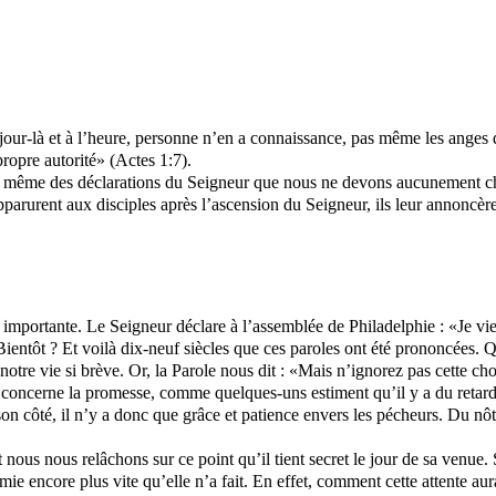
jour-là et à l’heure, personne n’en a connaissance, pas même les anges d
propre autorité» (Actes 1:7).
ort même des déclarations du Seigneur que nous ne devons aucunement ch
parurent aux disciples après l’ascension du Seigneur, ils leur annoncère
i importante. Le Seigneur déclare à l’assemblée de Philadelphie : «Je v
. Bientôt ? Et voilà dix-neuf siècles que ces paroles ont été prononcées.
notre vie si brève. Or, la Parole nous dit : «Mais n’ignorez pas cette c
 concerne la promesse, comme quelques-uns estiment qu’il y a du retard
on côté, il n’y a donc que grâce et patience envers les pécheurs. Du nôtr
ous nous relâchons sur ce point qu’il tient secret le jour de sa venue. S
ie encore plus vite qu’elle n’a fait. En effet, comment cette attente aura