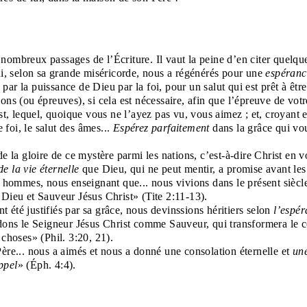
mbreux passages de l’Écriture. Il vaut la peine d’en citer quelques-
ui, selon sa grande miséricorde, nous a régénérés pour une
espéranc
ar la puissance de Dieu par la foi, pour un salut qui est prêt à êtr
ns (ou épreuves), si cela est nécessaire, afin que l’épreuve de votre 
rist, lequel, quoique vous ne l’ayez pas vu, vous aimez ; et, croyan
e foi, le salut des âmes...
Espérez parfaitement
dans la grâce qui vou
e la gloire de ce mystère parmi les nations, c’est-à-dire Christ en 
e la vie éternelle
que Dieu, qui ne peut mentir, a promise avant les 
s hommes, nous enseignant que... nous vivions dans le présent siècle
d Dieu et Sauveur Jésus Christ» (Tite 2:11-13).
nt été justifiés par sa grâce, nous devinssions héritiers selon
l’espér
dons le Seigneur Jésus Christ comme Sauveur, qui transformera le c
 choses» (Phil. 3:20, 21).
ère... nous a aimés et nous a donné une consolation éternelle et
un
ppel
» (Éph. 4:4).