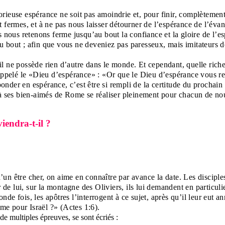
lorieuse espérance ne soit pas amoindrie et, pour finir, complètement d
t fermes, et à ne pas nous laisser détourner de l’espérance de l’év
nous retenons ferme jusqu’au bout la confiance et la gloire de l’
bout ; afin que vous ne deveniez pas paresseux, mais imitateurs de c
; il ne possède rien d’autre dans le monde. Et cependant, quelle rich
 appelé le «Dieu d’espérance» : «Or que le Dieu d’espérance vous re
nder en espérance, c’est être si rempli de la certitude du prochain
t à ses bien-aimés de Rome se réaliser pleinement pour chacun de no
iendra-t-il ?
d’un être cher, on aime en connaître par avance la date. Les disciple
r de lui, sur la montagne des Oliviers, ils lui demandent en particul
de fois, les apôtres l’interrogent à ce sujet, après qu’il leur eut an
ume pour Israël ?» (Actes 1:6).
de multiples épreuves, se sont écriés :