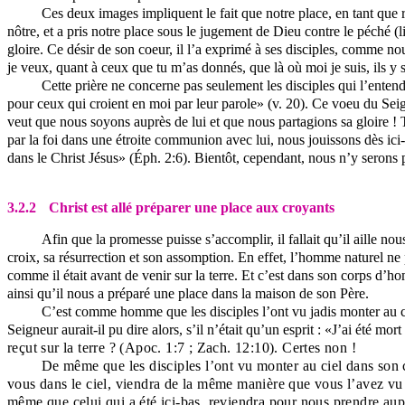
Ces deux images impliquent le fait que notre place, en tant que ra
nôtre, et a pris notre place sous le jugement de Dieu contre le péché (li
gloire. Ce désir de son coeur, il l’a exprimé à ses disciples, comme nous
je veux, quant à ceux que tu m’as donnés, que là où moi je suis, ils y
Cette prière ne concerne pas seulement les disciples qui l’enten
pour ceux qui croient en moi par leur parole» (v. 20). Ce voeu du Seig
veut que nous soyons auprès de lui et que nous partagions sa gloire ! T
par la foi dans une étroite communion avec lui, nous jouissons dès ici-
dans le Christ Jésus» (Éph. 2:6). Bientôt, cependant, nous n’y serons
3.2.2
Christ est allé préparer une place aux croyants
Afin que la promesse puisse s’accomplir, il fallait qu’il aille n
croix, sa résurrection et son assomption. En effet, l’homme naturel ne
comme il était avant de venir sur la terre. Et c’est dans son corps d’hom
ainsi qu’il nous a préparé une place dans la maison de son Père.
C’est comme homme que les disciples l’ont vu jadis monter au cie
Seigneur aurait-il pu dire alors, s’il n’était qu’un esprit : «J’ai été mor
reçut sur la terre ? (Apoc. 1:7 ; Zach. 12:10). Certes non !
De même que les disciples l’ont vu monter au ciel dans son 
vous dans le ciel, viendra de la même manière que vous l’avez vu s’
même que celui qui a été ici-bas, reviendra pour nous prendre aup