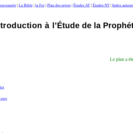
ouveautés
|
La Bible
|
la Foi
|
Plan des sujets
|
Études AT
|
Études NT
|
Index auteur
ntroduction à
l’Étude de la Prophét
Le plan a ét
ist
loire