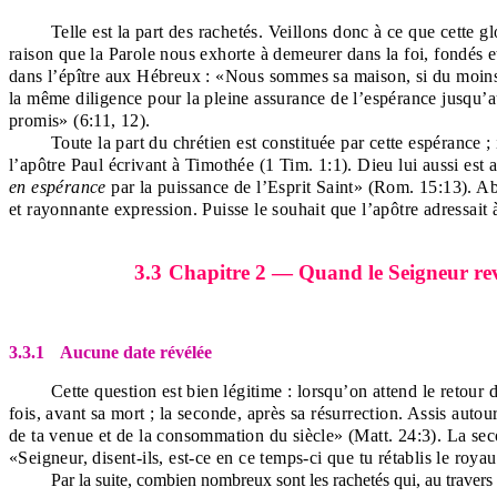
Telle est la part des rachetés. Veillons donc à ce que cette g
raison que la Parole nous exhorte à demeurer dans la foi, fondés e
dans l’épître aux Hébreux : «Nous sommes sa maison, si du moins 
la même diligence pour la pleine assurance de l’espérance jusqu’au 
promis» (6:11, 12).
Toute la part du chrétien est constituée par cette espérance 
l’apôtre Paul écrivant à Timothée (1 Tim. 1:1). Dieu lui aussi est
en espérance
par la puissance de l’Esprit Saint» (Rom. 15:13). Abo
et rayonnante expression. Puisse le souhait que l’apôtre adressai
3.3
Chapitre 2 — Quand le Seigneur rev
3.3.1
Aucune date révélée
Cette question est bien légitime : lorsqu’on attend le retour 
fois, avant sa mort ; la seconde, après sa résurrection. Assis autou
de ta venue et de la consommation du siècle» (Matt. 24:3). La secon
«Seigneur, disent-ils, est-ce en ce temps-ci que tu rétablis le roya
Par la suite, combien nombreux sont les rachetés qui, au travers 