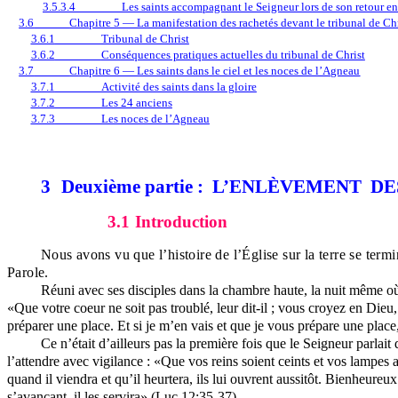
3.5.3.4
Les saints accompagnant le Seigneur lors de son retour en
3.6
Chapitre 5 — La manifestation des rachetés devant le tribunal de Ch
3.6.1
Tribunal de Christ
3.6.2
Conséquences pratiques actuelles du tribunal de Christ
3.7
Chapitre 6 — Les saints dans le ciel et les noces de l’Agneau
3.7.1
Activité des saints dans la gloire
3.7.2
Les 24 anciens
3.7.3
Les noces de l’Agneau
3
Deuxième partie :
L’ENLÈVEMENT
DE
3.1
Introduction
Nous avons vu que l’histoire de l’Église sur la terre se term
Parole.
Réuni avec ses disciples dans la chambre haute, la nuit même où i
«Que votre coeur ne soit pas troublé, leur dit-il ; vous croyez en Dieu,
préparer une place. Et si je m’en vais et que je vous prépare une place
Ce n’était d’ailleurs pas la première fois que le Seigneur parlait d
l’attendre avec vigilance : «Que vos reins soient ceints et vos lampe
quand il viendra et qu’il heurtera, ils lui ouvrent aussitôt. Bienheureux 
s’avançant, il les servira» (Luc 12:35-37).