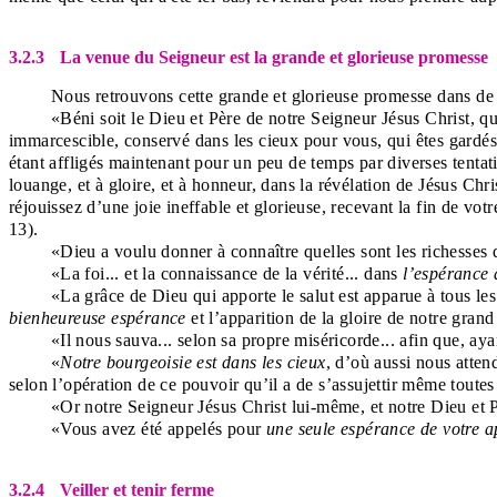
3.2.3
La venue du Seigneur est la grande et glorieuse promesse
Nous retrouvons cette grande et glorieuse promesse dans de no
«Béni soit le Dieu et Père de notre Seigneur Jésus Christ, q
immarcescible, conservé dans les cieux pour vous, qui êtes gardés p
étant affligés maintenant pour un peu de temps par diverses tentatio
louange, et à gloire, et à honneur, dans la révélation de Jésus Ch
réjouissez d’une joie ineffable et glorieuse, recevant la fin de votr
13).
«Dieu a voulu donner à connaître quelles sont les richesses d
«La foi... et la connaissance de la vérité... dans
l’espérance d
«La grâce de Dieu qui apporte le salut est apparue à tous le
bienheureuse espérance
et l’apparition de la gloire de notre gran
«Il nous sauva... selon sa propre miséricorde... afin que, aya
«
Notre bourgeoisie est dans les cieux
, d’où aussi nous atten
selon l’opération de ce pouvoir qu’il a de s’assujettir même toutes
«Or notre Seigneur Jésus Christ lui-même, et notre Dieu et P
«Vous avez été appelés pour
une seule espérance de votre a
3.2.4
Veiller et tenir ferme