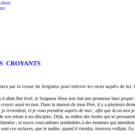
 gloire
rist
S
CROYANTS
inera par la venue du Seigneur pour enlever les siens auprès de lui. 
l allait être livré, le Seigneur Jésus leur fait une promesse bien propre 
 croyez aussi en moi. Dans la maison de mon Père, il y a plusieurs demeure
,
je reviendrai, et je vous prendrai auprès de moi ; afin que là où moi je
e son retour à ses disciples. Déjà, au milieu des foules qui se pressaient 
s allumées ; et soyez vous-mêmes semblables à des hommes qui attendent 
sont ces esclaves, que le maître, quand il viendra, trouvera veillant. En vé