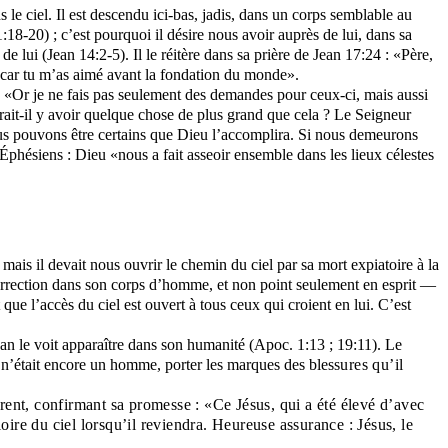
s le ciel. Il est descendu ici-bas, jadis, dans un corps semblable au
1:18-20) ; c’est pourquoi il désire nous avoir auprès de lui, dans sa
de lui (Jean 14:2-5). Il le réitère dans sa prière de Jean 17:24 : «Père,
 ; car tu m’as aimé avant la fondation du monde».
 : «Or je ne fais pas seulement des demandes pour ceux-ci, mais aussi
rait-il y avoir quelque chose de plus grand que cela ? Le Seigneur
 nous pouvons être certains que Dieu l’accomplira. Si nous demeurons
 Éphésiens : Dieu «nous a fait asseoir ensemble dans les lieux célestes
mais il devait nous ouvrir le chemin du ciel par sa mort expiatoire à la
ésurrection dans son corps d’homme, et non point seulement en esprit —
 que l’accès du ciel est ouvert à tous ceux qui croient en lui. C’est
ean le voit apparaître dans son humanité (Apoc. 1:13 ; 19:11). Le
 s’il n’était encore un homme, porter les marques des bles
sures qu’il
ent, confirmant sa promesse : «Ce Jésus, qui a été élevé d’avec
oire du ciel lorsqu’il reviendra. Heureuse assurance : Jésus, le