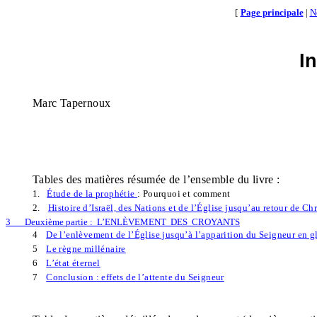
[
Page principale
|
N
I
Marc Tapernoux
Tables des matières résumée de l’ensemble du livre :
1.
Étude de la prophétie
: Pourquoi et comment
2.
Histoire d’Israël, des Nations et de l’Église jusqu’au retour de Chr
3
Deuxième partie :
L’ENLÈVEMENT
DES
CROYANTS
4
De l’enlèvement de l’Église jusqu’à l’apparition du Seigneur en g
5
Le règne millénaire
6
L’état éternel
7
Conclusion : effets de l’attente du Seigneur