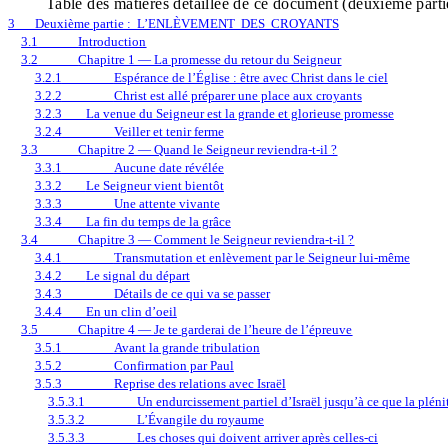
Table des matières détaillée de ce document (deuxième partie
3
Deuxième partie :
L’ENLÈVEMENT
DES
CROYANTS
3.1
Introduction
3.2
Chapitre 1 — La promesse du retour du Seigneur
3.2.1
Espérance de l’Église : être avec Christ dans le ciel
3.2.2
Christ est allé préparer une place aux croyants
3.2.3
La venue du Seigneur est la grande et glorieuse promesse
3.2.4
Veiller et tenir ferme
3.3
Chapitre 2 — Quand le Seigneur reviendra-t-il ?
3.3.1
Aucune date révélée
3.3.2
Le Seigneur vient bientôt
3.3.3
Une attente vivante
3.3.4
La fin du temps de la grâce
3.4
Chapitre 3 — Comment le Seigneur reviendra-t-il ?
3.4.1
Transmutation et enlèvement par le Seigneur lui-même
3.4.2
Le signal du départ
3.4.3
Détails de ce qui va se passer
3.4.4
En un clin d’oeil
3.5
Chapitre 4 — Je te garderai de l’heure de l’épreuve
3.5.1
Avant la grande tribulation
3.5.2
Confirmation par Paul
3.5.3
Reprise des relations avec Israël
3.5.3.1
Un endurcissement partiel d’Israël jusqu’à ce que la pléni
3.5.3.2
L’Évangile du royaume
3.5.3.3
Les choses qui doivent arriver après celles-ci