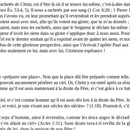
chetés de Christ, est d’être là où il se trouve lui-même, c’est-à-dire dan
sez És. 53:4, 5). Il nous a rachetés par son sang (1 Cor. 6:20 ; 1 Pierre 
 l’avons vu, en leur promettant qu’il reviendrait et les prendrait auprès 
 soient aussi avec moi, afin qu’ils voient ma gloire, que tu m’as donnée
daient, mais tous les rachetés, ainsi que le Seigneur le déclare lui-même
neur d’avoir les siens dans sa gloire s’applique donc à nous aussi. Pour
el est le dernier souhait qu’il a exprimé avant de quitter les siens, et
bas de cette glorieuse perspective, ainsi que l’écrivait l’apôtre Paul aux
 plus seulement
en
lui, mais
avec
lui. Glorieuse espérance !
ous «préparer une place». Non que la place dût être préparée comme telle, 
 pouvait aucunement pénétrer au ciel. Or, Christ y est entré après sa r
me qu’il est assis maintenant à la droite du Père, et c’est grâce à ce fait
l, et c’est comme homme qu’il est assis dès lors à la droite du Père. J
t ; et voici, je suis vivant aux siècles des siècles» ? (1:18). Pourrait-il,
corps d’homme, ainsi il reviendra, comme les deux anges le déclarèr
en allant au ciel» (Actes 1:11). Sans doute sera-t-il revêtu de la gl
rès de lui, dans la maison de son Père !