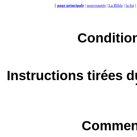
[
page principale
|
nouveautés
|
La Bible
|
la foi
|
Condition
Instructions tirées 
Comment