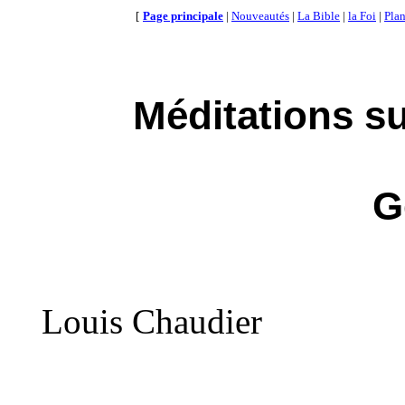
[
Page principale
|
Nouveautés
|
La Bible
|
la Foi
|
Plan
Méditations su
G
Louis Chaudier