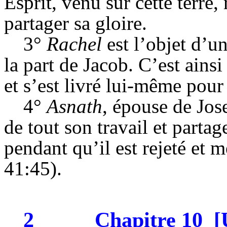
Esprit, venu sur cette terre,
partager sa gloire.
3°
Rachel
est l’objet d’u
la part de Jacob. C’est ains
et s’est livré lui-même pour
4°
Asnath
, épouse de Jos
de tout son travail et partag
pendant qu’il est rejeté et 
41:45).
2
Chapitre 10
[