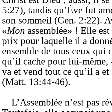
5:
27), tandis
qu’Ève fut ame
son sommeil (Gen. 2:22). Ave
«
Mon
assemblée» ! Elle est 
prix pour laquelle il a donn
ensemble de tous ceux qui c
qu’il cache pour lui-même, «e
va et vend tout ce qu’il a e
(Matt. 13
:44-46).
L’Assemblée n’est pas ré