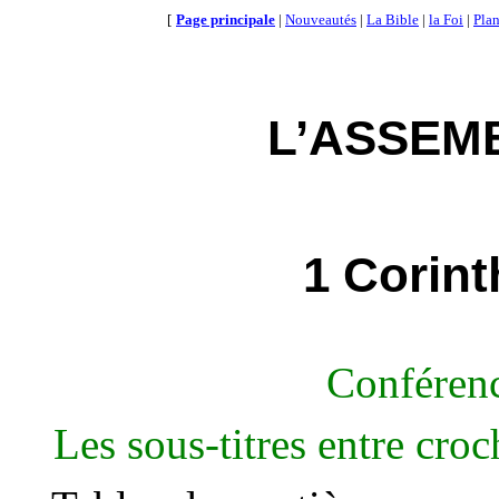
[
Page principale
|
Nouveautés
|
La Bible
|
la Foi
|
Plan
L’ASSEM
1 Corint
Conférenc
Les sous-titres entre croc