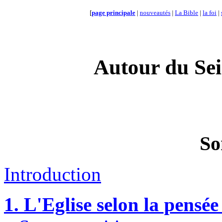
[
page principale
|
nouveautés
|
La Bible
|
la foi
|
Autour du Sei
So
Introduction
1. L'Eglise selon la pensée