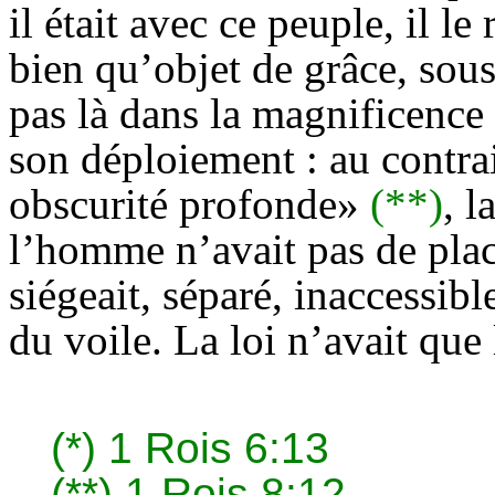
il était
avec ce peuple, il le r
bien qu’objet de grâce, sous 
pas là dans la magnificence 
son déploiement : au contrai
obscurité profonde»
(**)
, l
l’homme n’avait pas de pla
siégeait, séparé, inaccessible
du voile. La loi n’avait que
(*)
1 Rois 6:13
(**)
1 Rois 8:12