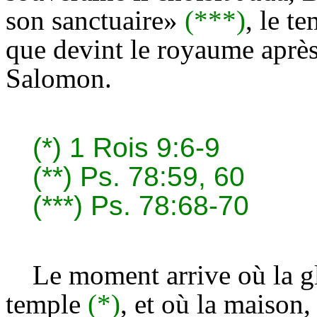
son sanctuaire»
(***)
, le t
que devint le royaume après
Salomon.
(*)
1 Rois 9:6-9
(**)
Ps. 78:59, 60
(***)
Ps. 78:68-70
Le moment arrive où la glo
temple
(*)
, et où la maison,