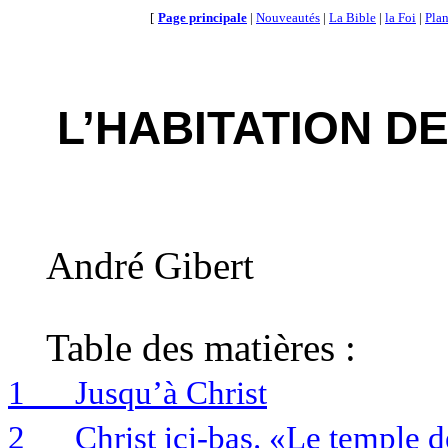
[
Page principale
|
Nouveautés
|
La Bible
|
la Foi
|
Plan
L’HABITATION D
André Gibert
Table des matières :
1
Jusqu’à Christ
2
Christ ici-bas. «Le temple 