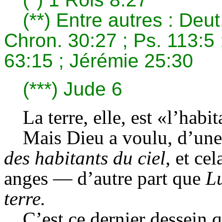
(**)
Entre autres : Deut
Chron. 30:27 ; Ps. 113:5 
63:15 ; Jérémie 25:30
(***)
Jude 6
La terre, elle, est «l’ha
Mais Dieu a voulu, d’une
des habitants du ciel
, et
cela
anges — d’autre part que
L
terre.
C’est ce dernier dessein 