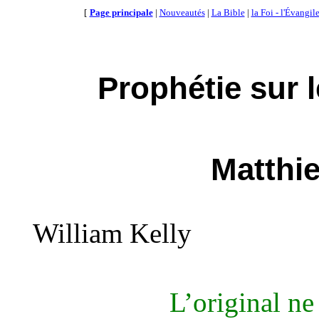
[
Page principale
|
Nouveautés
|
La Bible
|
la Foi - l'Évangil
Prophétie sur 
Matthi
William Kelly
L’original ne