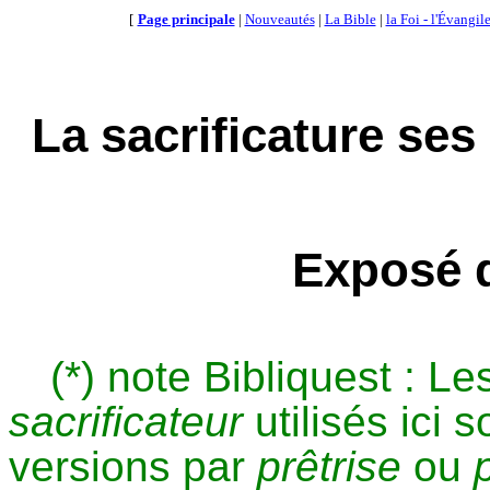
[
Page principale
|
Nouveautés
|
La Bible
|
la Foi - l'Évangil
La sacrificature ses
Exposé d
(*)
note
Bibliquest : L
sacrificateur
utilisés ici 
versions par
prêtrise
ou