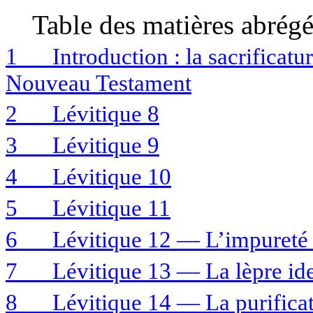
Table des matières
abrég
1
Introduction : la sacrificatu
Nouveau Testament
2
Lévitique 8
3
Lévitique 9
4
Lévitique 10
5
Lévitique 11
6
Lévitique 12 — L’impureté 
7
Lévitique 13 — La lèpre ide
8
Lévitique 14 — La purifica