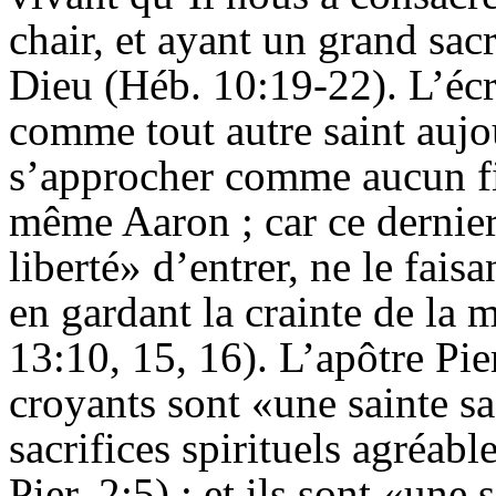
chair, et ayant un grand sacr
Dieu (Héb. 10:19-22). L’écr
comme tout autre saint aujou
s’approcher comme aucun fi
même Aaron ; car ce dernier
liberté» d’entrer, ne le fais
en gardant la crainte de la
13:10, 15, 16). L’apôtre Pie
croyants sont «une sainte sa
sacrifices spirituels agréabl
Pier. 2:5) ; et ils sont «une