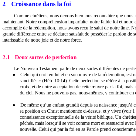
2
Croissance dans la foi
Comme chrétiens, nous devons bien tous reconnaître que nous n’a
maintenant. Notre compréhension imparfaite, notre faible foi et notre
accomplie de la rédemption, nous avons reçu le salut de notre âme. Nou
grande différence entre se déclarer satisfait de posséder le pardon de 
intarissable de notre joie et de notre force.
2.1
Deux sortes de perfection
Le Nouveau Testament parle de deux sortes différentes de perfect
● Celui qui croit en lui et en son œuvre de la rédemption, est ren
sanctifiés » (Héb. 10:14). Cette perfection se réfère à la posi
croix, et de notre acceptation de cette œuvre par la foi, mais
du ciel. Nous ne pouvons pas, nous-mêmes, y contribuer en qu
● De même qu’un enfant grandit depuis sa naissance jusqu’à ce qu’
sa position en Christ mentionnée ci-dessus, et y vivre (voir 1 
connaissance exceptionnelle de la vérité biblique. Un chrétien
péchés, mais lorsqu’il se voit comme mort et ressuscité avec
nouvelle. Celui qui par la foi en sa Parole prend consciemmen