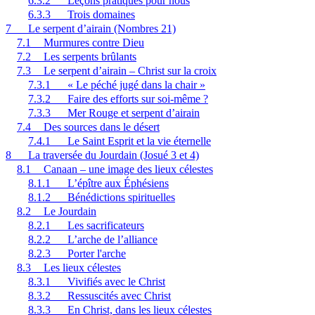
6.3.2
Leçons pratiques pour nous
6.3.3
Trois domaines
7
Le serpent d’airain (Nombres 21)
7.1
Murmures contre Dieu
7.2
Les serpents brûlants
7.3
Le serpent d’airain – Christ sur la croix
7.3.1
« Le péché jugé dans la chair »
7.3.2
Faire des efforts sur soi-même ?
7.3.3
Mer Rouge et serpent d’airain
7.4
Des sources dans le désert
7.4.1
Le Saint Esprit et la vie éternelle
8
La traversée du Jourdain (Josué 3 et 4)
8.1
Canaan – une image des lieux célestes
8.1.1
L’épître aux Éphésiens
8.1.2
Bénédictions spirituelles
8.2
Le Jourdain
8.2.1
Les sacrificateurs
8.2.2
L’arche de l’alliance
8.2.3
Porter l'arche
8.3
Les lieux célestes
8.3.1
Vivifiés avec le Christ
8.3.2
Ressuscités avec Christ
8.3.3
En Christ, dans les lieux célestes