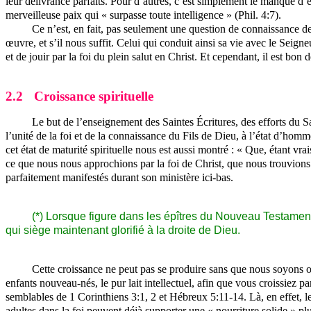
leur délivrance parfaits. Pour d’autres, c’est simplement le manque d’
merveilleuse paix qui « surpasse toute intelligence » (Phil. 4:7).
Ce n’est, en fait, pas seulement une question de connaissance de l
œuvre, et s’il nous suffit. Celui qui conduit ainsi sa vie avec le Seign
et de jouir par la foi du plein salut en Christ. Et cependant, il est bon
2.2
Croissance spirituelle
Le but de l’enseignement des Saintes Écritures, des efforts du S
l’unité de la foi et de la connaissance du Fils de Dieu, à l’état d’homme
cet état de maturité spirituelle nous est aussi montré : « Que, étant vra
ce que nous nous approchions par la foi de Christ, que nous trouvions u
parfaitement manifestés durant son ministère ici-bas.
(*) Lorsque figure dans les épîtres du Nouveau Testament 
qui siège maintenant glorifié à la droite de Dieu.
Cette croissance ne peut pas se produire sans que nous soyons o
enfants nouveau-nés, le pur lait intellectuel, afin que vous croissiez 
semblables de 1 Corinthiens 3:1, 2 et Hébreux 5:11‑14. Là, en effet, le la
adultes dans la foi peuvent déjà supporter une « nourriture solide » plus