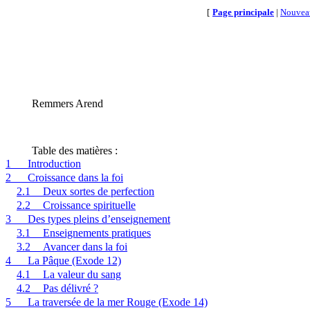
[
Page principale
|
Nouvea
Remmers Arend
Table des matières :
1
Introduction
2
Croissance dans la foi
2.1
Deux sortes de perfection
2.2
Croissance spirituelle
3
Des types pleins d’enseignement
3.1
Enseignements pratiques
3.2
Avancer dans la foi
4
La Pâque (Exode 12)
4.1
La valeur du sang
4.2
Pas délivré ?
5
La traversée de la mer Rouge (Exode 14)