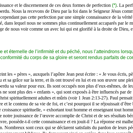
aissance et le discernement de ces deux formes de perfection
(*)
. La perf
perdu. Nous la recevons de Dieu par la foi dans le Seigneur Jésus comme
cependant pas cette perfection par une simple connaissance de la vérité co
turité, dans lequel nous ne sommes plus continuellement accaparés par l
e de nous voir comme un avec lui qui est glorifié à la droite de Dieu, et 
re et éternelle de l’infirmité et du péché, nous l’atteindrons lo
conformité du corps de sa gloire et seront rendus parfaits de corp
atteint les « pères », auxquels l’apôtre Jean peut écrire : « Je vous écri
u et sa grâce sur la terre, et ils ont trouvé en lui et en son œuvre une p
erdu sa valeur pour eux. Ils sont occupés non plus d’eux-mêmes, de leur
ils ne sont plus des « enfants », qui sont exposés à être influencés par d
rist spirituellement adultes et mûris (voir 1 Jean 2:13‑27). Paul pensai
tre et le contenu de sa vie de foi, et c’est pourquoi il se réjouissait d’êt
 croissance spirituelle, « exhortant tout homme et enseignant tout homm
de notre jouissance de l’œuvre accomplie de Christ et de ses résultats bén
e, possède-t-il cette connaissance et en jouit-il ? La réponse est malh
 Nombreux sont ceux qui se déclarent satisfaits du pardon de leurs péch