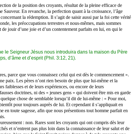
ection de la position des croyants, résultat de la pleine efficace de
 Sauveur. En revanche, la perfection quant à la croissance, l’âge
ncernant la rédemption. Il s’agit de saisir aussi par la foi cette vérité
e monde, les préoccupations terrestres et nous-mêmes, mais sommes
de jouir d’une joie et d’un contentement parfaits en lui, en qui le
rsque le Seigneur Jésus nous introduira dans la maison du Père
s, d’âme et d’esprit (Phil. 3:12, 21).
s, pères, parce que vous connaissez celui qui est dès le commencement ».
leine paix. Les pères n’ont rien besoin de plus que lui-même et la
s faiblesses et de leurs expériences, ou encore de leurs
e fausses doctrines, ni des « jeunes gens » qui doivent être mis en garde
t quelque chose de semblable lorsqu’il dit de lui-même : « Pour moi,
re bientôt pour toujours auprès de lui. Et cependant il s’appliquait en
e en toute sagesse, afin que nous présentions tout homme parfait en
is.
eureusement : non. Rares sont les croyants qui ont compris dès leur
és et n’entrent pas plus loin dans la connaissance de leur salut et de