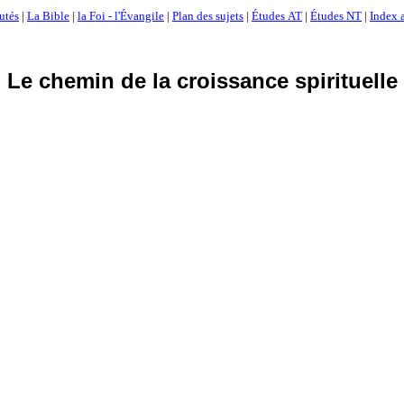
utés
|
La Bible
|
la Foi - l'Évangile
|
Plan des sujets
|
Études AT
|
Études NT
|
Index a
Le chemin de la croissance spirituelle