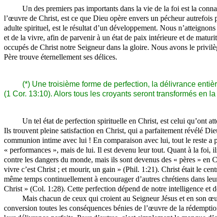
Un des premiers pas importants dans la vie de la foi est la conn
l’œuvre de Christ, est ce que Dieu opère envers un pécheur autrefois 
adulte spirituel, est le résultat d’un développement. Nous n’atteignons 
et de la vivre, afin de parvenir à un état de paix intérieure et de ma
occupés de Christ notre Seigneur dans la gloire. Nous avons le privilèg
Père trouve éternellement ses délices.
(*) Une troisième forme de perfection, la délivrance entiè
(1 Cor. 13:10). Alors tous les croyants seront transformés en la 
Un tel état de perfection spirituelle en Christ, est celui qu’ont 
Ils trouvent pleine satisfaction en Christ, qui a parfaitement révélé Die
communion intime avec lui ! En comparaison avec lui, tout le reste a p
« performances », mais de lui. Il est devenu leur tout. Quant à la foi, 
contre les dangers du monde, mais ils sont devenus des « pères » en Ch
vivre c’est Christ ; et mourir, un gain » (Phil. 1:21). Christ était le cen
même temps continuellement à encourager d’autres chrétiens dans leur
Christ » (Col. 1:28). Cette perfection dépend de notre intelligence et 
Mais chacun de ceux qui croient au Seigneur Jésus et en son œuvr
conversion toutes les conséquences bénies de l’œuvre de la rédemption.