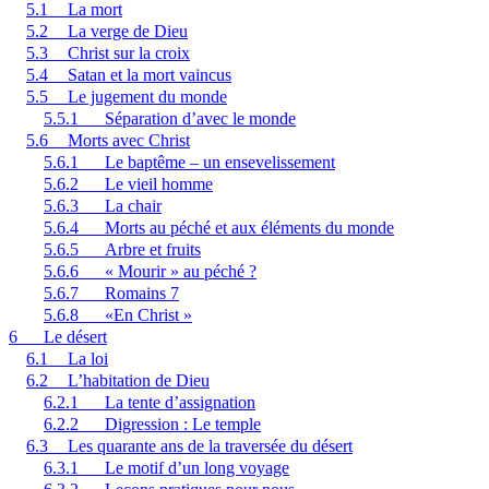
5.1
La mort
5.2
La verge de Dieu
5.3
Christ sur la croix
5.4
Satan et la mort vaincus
5.5
Le jugement du monde
5.5.1
Séparation d’avec le monde
5.6
Morts avec Christ
5.6.1
Le baptême – un ensevelissement
5.6.2
Le vieil homme
5.6.3
La chair
5.6.4
Morts au péché et aux éléments du monde
5.6.5
Arbre et fruits
5.6.6
« Mourir » au péché ?
5.6.7
Romains 7
5.6.8
«En Christ »
6
Le désert
6.1
La loi
6.2
L’habitation de Dieu
6.2.1
La tente d’assignation
6.2.2
Digression : Le temple
6.3
Les quarante ans de la traversée du désert
6.3.1
Le motif d’un long voyage