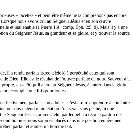
orieuses « facettes » et peut-être même ne la comprenons pas encore
eu. Lorsque nous avons cru au Seigneur Jésus et en son œuvre
le et inaliénable (1 Pierre 1:9 ; comp. Éph. 2:5, 8). Mais il y a une
tion du Seigneur Jésus, sa grandeur et sa gloire, et y trouver la source
, il a rendu parfaits (grec teleioô) à perpétuité ceux qui sont
e de Dieu. Elle est le résultat de l’œuvre parfaite de notre Sauveur à la
propre, aussitôt qu’il a cru au Seigneur Jésus, à entrer dans la gloire
veur accomplie une fois pour toutes.
 effectivement parfait – ou adulte – c’est-à-dire apprendre à connaître
tion ne sous-entend ni un état où l’on serait sans péché, ni une
ît le Seigneur Jésus comme Celui par lequel il a reçu le pardon des
 le second homme, nous sommes placés dans une position entièrement
étien parfait et adulte, un homme fait.