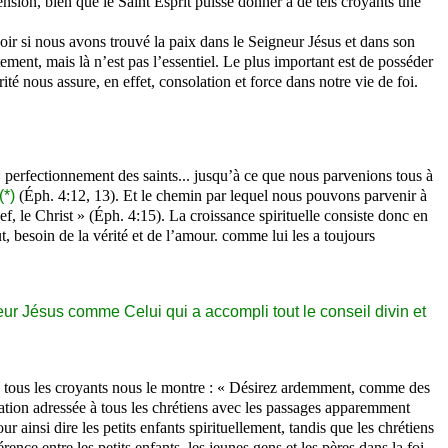
nsion, bien que le Saint Esprit puisse donner à de tels croyants une
avoir si nous avons trouvé la paix dans le Seigneur Jésus et dans son
tement, mais là n’est pas l’essentiel. Le plus important est de posséder
ité nous assure, en effet, consolation et force dans notre vie de foi.
« perfectionnement des saints... jusqu’à ce que nous parvenions tous à
(*)
(Éph. 4:12, 13). Et le chemin par lequel nous pouvons parvenir à
hef, le Christ » (Éph. 4:15). La croissance spirituelle consiste donc en
, besoin de la vérité et de l’amour. comme lui les a toujours
neur Jésus comme Celui qui a accompli tout le conseil divin et
 à tous les croyants nous le montre : « Désirez ardemment, comme des
rtation adressée à tous les chrétiens avec les passages apparemment
ur ainsi dire les petits enfants spirituellement, tandis que les chrétiens
ence entre les petits enfants, les jeunes gens et les pères dans la foi,