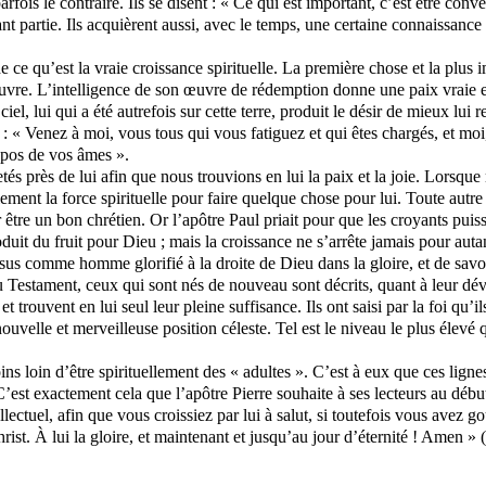
ois le contraire. Ils se disent : « Ce qui est important, c’est être converti
t partie. Ils acquièrent aussi, avec le temps, une certaine connaissance 
ce qu’est la vraie croissance spirituelle. La première chose et la plus im
œuvre. L’intelligence de son œuvre de rédemption donne une paix vraie e
, lui qui a été autrefois sur cette terre, produit le désir de mieux lui 
 : « Venez à moi, vous tous qui vous fatiguez et qui êtes chargés, et mo
epos de vos âmes ».
tés près de lui afin que nous trouvions en lui la paix et la joie. Lors
ement la force spirituelle pour faire quelque chose pour lui. Toute autre
être un bon chrétien. Or l’apôtre Paul priait pour que les croyants puisse
duit du fruit pour Dieu ; mais la croissance ne s’arrête jamais pour auta
us comme homme glorifié à la droite de Dieu dans la gloire, et de savoir 
 Testament, ceux qui sont nés de nouveau sont décrits, quant à leur dé
 et trouvent en lui seul leur pleine suffisance. Ils ont saisi par la foi q
nouvelle et merveilleuse position céleste. Tel est le niveau le plus élev
oin d’être spirituellement des « adultes ». C’est à eux que ces lignes s
est exactement cela que l’apôtre Pierre souhaite à ses lecteurs au début 
ctuel, afin que vous croissiez par lui à salut, si toutefois vous avez g
ist. À lui la gloire, et maintenant et jusqu’au jour d’éternité ! Amen » (