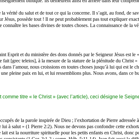
enseignement biblique. Ils demeurent ainsi en arrière dans leur compréhe
a vérité du salut et de tout ce qui la concerne. Il s’agit, au fond, de s
eur Jésus, possède tout ! Il ne peut probablement pas tout expliquer exac
 de connaître les bases divines de toutes choses. La connaissance de la vér
aint Esprit et du ministère des dons donnés par le Seigneur Jésus est le 
 fait [grec teleios], à la mesure de la stature de la plénitude du Christ »
is dans l’amour, nous croissions en toutes choses jusqu’à lui qui est le c
ne pleine paix en lui, et lui ressemblions plus. Nous avons, dans ce but
comme titre « le Christ » (avec l’article), ceci désigne le Seig
ccupés de la parole inspirée de Dieu ; l’exhortation de Pierre adressée
par lui à salut » (1 Pierre 2:2). Nous ne devons pas confondre cette exho
it est la nourriture spirituelle pour les petits enfants en Christ, donc po
 consistante (1 Cor. 3:1‑2 ; comp. Héb. 5:11‑14). Jean fait aussi la différ