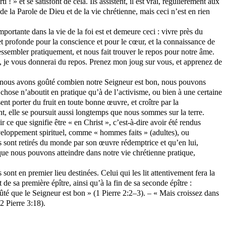
 ! » et se satisfont de cela. Ils assistent, il est vrai, régulièrement aux
de la Parole de Dieu et de la vie chrétienne, mais ceci n’est en rien
portante dans la vie de la foi est et demeure ceci : vivre près du
t profonde pour la conscience et pour le cœur, et la connaissance de
ressembler pratiquement, et nous fait trouver le repos pour notre âme.
i, je vous donnerai du repos. Prenez mon joug sur vous, et apprenez de
que nous avons goûté combien notre Seigneur est bon, nous pouvons
 chose n’aboutit en pratique qu’à de l’activisme, ou bien à une certaine
nt porter du fruit en toute bonne œuvre, et croître par la
nt, elle se poursuit aussi longtemps que nous sommes sur la terre.
ce que signifie être « en Christ », c’est-à-dire avoir été rendus
veloppement spirituel, comme « hommes faits » (adultes), ou
u’ils sont retirés du monde par son œuvre rédemptrice et qu’en lui,
é que nous pouvons atteindre dans notre vie chrétienne pratique,
ont en premier lieu destinées. Celui qui les lit attentivement fera la
de sa première épître, ainsi qu’à la fin de sa seconde épître :
oûté que le Seigneur est bon » (1 Pierre 2:2–3). – « Mais croissez dans
2 Pierre 3:18).