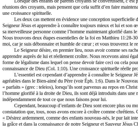
Lorsque des enfants de parents croyants se convertissent, c’est parf
réunions des croyants, mais pensent que cela suffit d’en faire maintenan
une croissance spirituelle.
Les deux cas mettent en évidence une conception superficielle de 
Seigneur Jésus et apprendre à connaître toujours mieux et lui et son 
sa merveilleuse personne comme l’homme maintenant glorifié dans le ciel
Nous trouvons deux étapes essentielles de la foi en Matthieu 11:28-30
moi, car je suis débonnaire et humble de cœur ; et vous trouverez le r
Le Seigneur désire, en premier lieu, nous avoir comme ses rache
apprendre auprès de lui et réellement croître. Nous recevons ainsi égal
forme de légalisme dans lequel on pense devoir faire ceci ou cela pour 
connaissance de Dieu (Col. 1:10). Une croissance spirituelle réelle pro
L’essentiel est cependant d’apprendre à connaître le Seigneur Jés
agréables dans le Bien-aimé du Père (voir Éph. 1:6). Dans le Nouveau
« parfaits » (grec : teleios), lorsqu’ils sont parvenus au repos en Christ
l’homme glorifié à la droite de Dieu, ils sont déjà introduits dans une 
indépendamment de tout ce que nous faisons pour lui.
Cependant, beaucoup d’enfants de Dieu sont encore plus ou moins l
constatation que, tous, nous avons encore à croître comme chrétiens. C’
« Désirez ardemment, comme des enfants nouveau-nés, le pur lait intelle
la grâce et dans la connaissance de notre Seigneur et Sauveur Jésus Chr