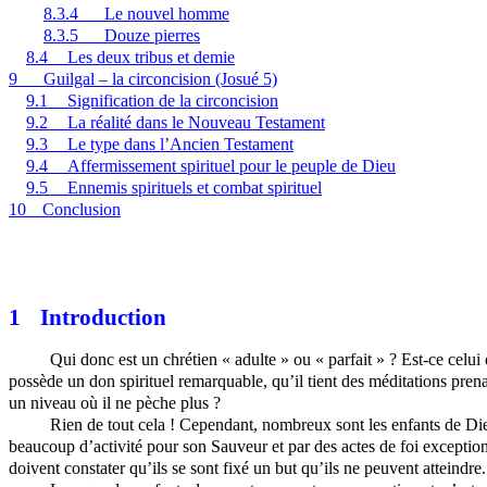
8.3.4
Le nouvel homme
8.3.5
Douze pierres
8.4
Les deux tribus et demie
9
Guilgal – la circoncision (Josué 5)
9.1
Signification de la circoncision
9.2
La réalité dans le Nouveau Testament
9.3
Le type dans l’Ancien Testament
9.4
Affermissement spirituel pour le peuple de Dieu
9.5
Ennemis spirituels et combat spirituel
10
Conclusion
1
Introduction
Qui donc est un chrétien « adulte » ou « parfait » ? Est-ce celui
possède un don spirituel remarquable, qu’il tient des méditations pren
un niveau où il ne pèche plus ?
Rien de tout cela ! Cependant, nombreux sont les enfants de Dieu
beaucoup d’activité pour son Sauveur et par des actes de foi exception
doivent constater qu’ils se sont fixé un but qu’ils ne peuvent atteind