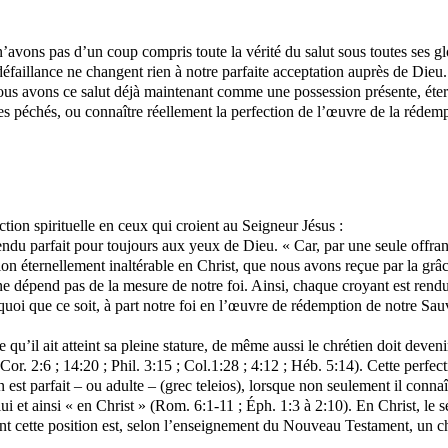
vons pas d’un coup compris toute la vérité du salut sous toutes ses gl
 défaillance ne changent rien à notre parfaite acceptation auprès de Di
s avons ce salut déjà maintenant comme une possession présente, éternel
ses péchés, ou connaître réellement la perfection de l’œuvre de la rédemp
ion spirituelle en ceux qui croient au Seigneur Jésus :
du parfait pour toujours aux yeux de Dieu. « Car, par une seule offrande
tion éternellement inaltérable en Christ, que nous avons reçue par la grâc
 ne dépend pas de la mesure de notre foi. Ainsi, chaque croyant est rendu 
oi que ce soit, à part notre foi en l’œuvre de rédemption de notre Sau
il ait atteint sa pleine stature, de même aussi le chrétien doit devenir
Cor. 2:6 ; 14:20 ; Phil. 3:15 ; Col.1:28 ; 4:12 ; Héb. 5:14). Cette perfec
 est parfait – ou adulte – (grec teleios), lorsque non seulement il conna
 lui et ainsi « en Christ » (Rom. 6:1‑11 ; Éph. 1:3 à 2:10). En Christ,
t cette position est, selon l’enseignement du Nouveau Testament, un chr