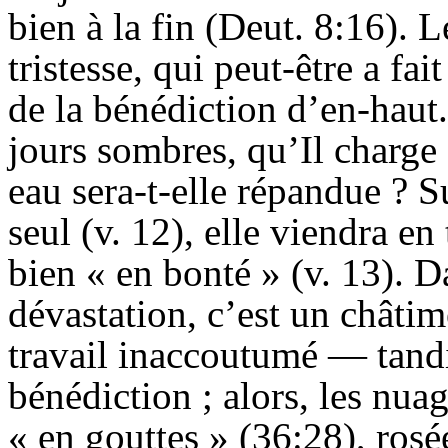
bien à la fin (
Deut
. 8:16). 
tristesse, qui peut-être a fai
de la bénédiction d’
en-haut
jours sombres, qu’
Il
charge 
eau sera-t-elle répandue ? S
seul (v. 12), elle viendra 
bien « en bonté » (v. 13). Da
dévastation, c’est un châti
travail inaccoutumé — tand
bénédiction ; alors, les nua
« en gouttes » (36:28), rosé