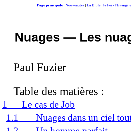
[
Page principale
|
Nouveautés
|
La Bible
|
la Foi - l'Évangil
Nuages — Les nuage
Paul
Fuzier
Table des matières :
1
Le cas de Job
1.1
Nuages dans un ciel tou
1.2
Un homme parfait