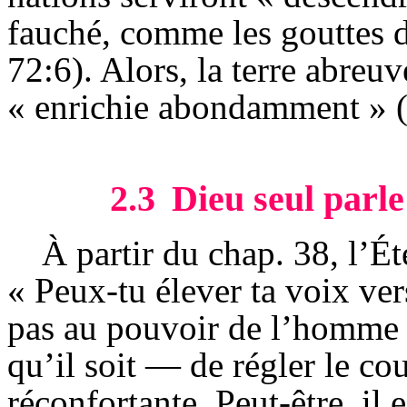
fauché, comme les gouttes d
72:6). Alors, la terre abreu
« enrichie abondamment » (
2.3
Dieu seul parl
À partir du
chap
. 38, l’
Ét
« Peux-tu élever ta voix vers
pas au pouvoir de l’homme 
qu’il soit — de régler le co
réconfortante. Peut-être, il 