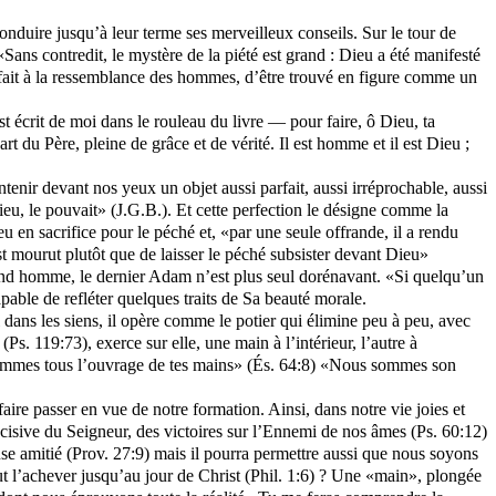
duire jusqu’à leur terme ses merveilleux conseils. Sur le tour de
 «Sans contredit, le mystère de la piété est grand : Dieu a été manifesté
tre fait à la ressemblance des hommes, d’être trouvé en figure comme un
 écrit de moi dans le rouleau du livre — pour faire, ô Dieu, ta
t du Père, pleine de grâce et de vérité. Il est homme et il est Dieu ;
enir devant nos yeux un objet aussi parfait, aussi irréprochable, aussi
ieu, le pouvait» (J.G.B.). Et cette perfection le désigne comme la
 en sacrifice pour le péché et, «par une seule offrande, il a rendu
ist mourut plutôt que de laisser le péché subsister devant Dieu»
cond homme, le dernier Adam n’est plus seul dorénavant. «Si quelqu’un
apable de refléter quelques traits de Sa beauté morale.
l dans les siens, il opère comme le potier qui élimine peu à peu, avec
 (Ps. 119:73), exerce sur elle, une main à l’intérieur, l’autre à
ous sommes tous l’ouvrage de tes mains» (És. 64:8) «Nous sommes son
aire passer en vue de notre formation. Ainsi, dans notre vie joies et
écisive du Seigneur, des victoires sur l’Ennemi de nos âmes (Ps. 60:12)
use amitié (Prov. 27:9) mais il pourra permettre aussi que nous soyons
 l’achever jusqu’au jour de Christ (Phil. 1:6) ? Une «main», plongée