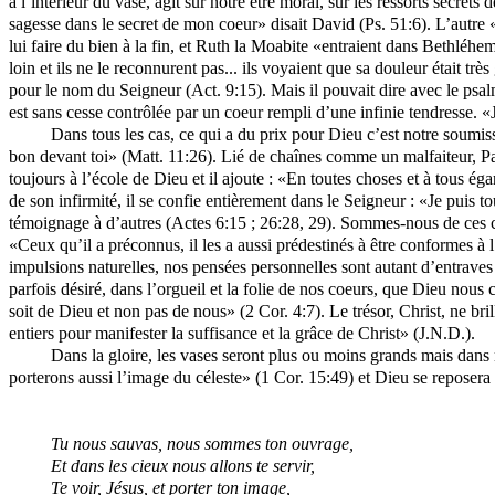
à l’intérieur du vase, agit sur notre être moral, sur les ressorts secr
sagesse dans le secret de mon coeur» disait David (Ps. 51:6). L’autre
lui faire du bien à la fin, et Ruth la Moabite «entraient dans Bethléhem,
loin et ils ne le reconnurent pas... ils voyaient que sa douleur était tr
pour le nom du Seigneur (Act. 9:15). Mais il pouvait dire avec le psal
est sans cesse contrôlée par un coeur rempli d’une infinie tendresse. «J
Dans tous les cas, ce qui a du prix pour Dieu c’est notre soumiss
bon devant toi» (Matt. 11:26). Lié de chaînes comme un malfaiteur, Pa
toujours à l’école de Dieu et il ajoute : «En toutes choses et à tous éga
de son infirmité, il se confie entièrement dans le Seigneur : «Je puis 
témoignage à d’autres (Actes 6:15 ; 26:28, 29). Sommes-nous de ces chr
«Ceux qu’il a préconnus, il les a aussi prédestinés à être conformes à 
impulsions naturelles, nos pensées personnelles sont autant d’entraves
parfois désiré, dans l’orgueil et la folie de nos coeurs, que Dieu nou
soit de Dieu et non pas de nous» (2 Cor. 4:7). Le trésor, Christ, ne 
entiers pour manifester la suffisance et la grâce de Christ» (J.N.D.).
Dans la gloire, les vases seront plus ou moins grands mais dans 
porterons aussi l’image du céleste» (1 Cor. 15:49) et Dieu se reposer
Tu nous sauvas, nous sommes ton ouvrage,
Et dans les cieux nous allons te servir,
Te voir, Jésus, et porter ton image,