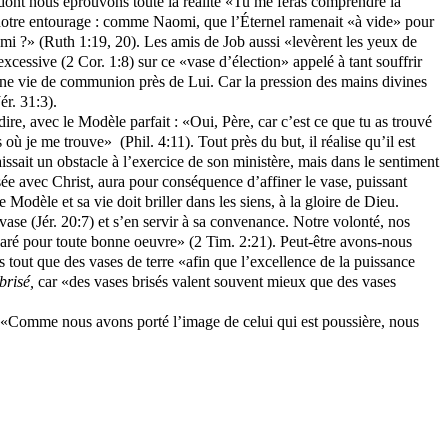
is dont nous éprouvons toute la réalité «Tu me feras comprendre la
e notre entourage : comme Naomi, que l’Éternel ramenait «à vide» pour
i ?» (Ruth 1:19, 20). Les amis de Job aussi «levèrent les yeux de
 excessive (2 Cor. 1:8) sur ce «vase d’élection» appelé à tant souffrir
’une vie de communion près de Lui. Car la pression des mains divines
ér. 31:3).
ire, avec le Modèle parfait : «Oui, Père, car c’est ce que tu as trouvé
s où je me trouve»
(Phil. 4:11). Tout près du but, il réalise qu’il est
raissait un obstacle à l’exercice de son ministère, mais dans le sentiment
rsée avec Christ, aura pour conséquence d’affiner le vase, puissant
odèle et sa vie doit briller dans les siens, à la gloire de Dieu.
vase (Jér. 20:7) et s’en servir à sa convenance. Notre volonté, nos
réparé pour toute bonne oeuvre» (2 Tim. 2:21). Peut-être avons-nous
 tout que des vases de terre «afin que l’excellence de la puissance
brisé,
car «des vases brisés valent souvent mieux que des vases
s. «Comme nous avons porté l’image de celui qui est poussière, nous