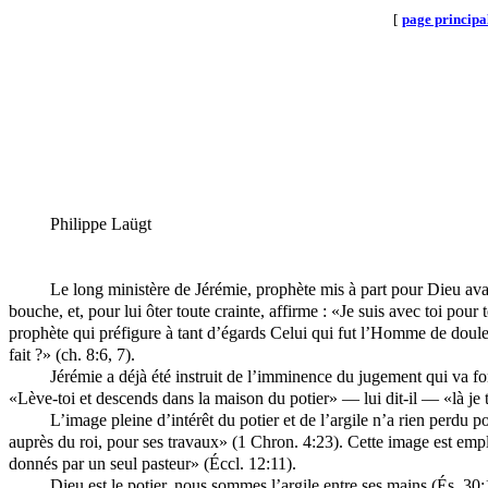
[
page principa
Philippe Laügt
Le long ministère de Jérémie, prophète mis à part pour Dieu avan
bouche, et, pour lui ôter toute crainte, affirme : «Je suis avec toi pour t
prophète qui préfigure à tant d’égards Celui qui fut l’Homme de douleur
fait ?» (ch. 8:6, 7).
Jérémie a déjà été instruit de l’imminence du jugement qui va fo
«Lève-toi et descends dans la maison du potier» — lui dit-il — «là je 
L’image pleine d’intérêt du potier et de l’argile n’a rien perdu 
auprès du roi, pour ses travaux» (1 Chron. 4:23). Cette image est empl
donnés par un seul pasteur» (Éccl. 12:11).
Dieu est le potier, nous sommes l’argile entre ses mains (És. 30