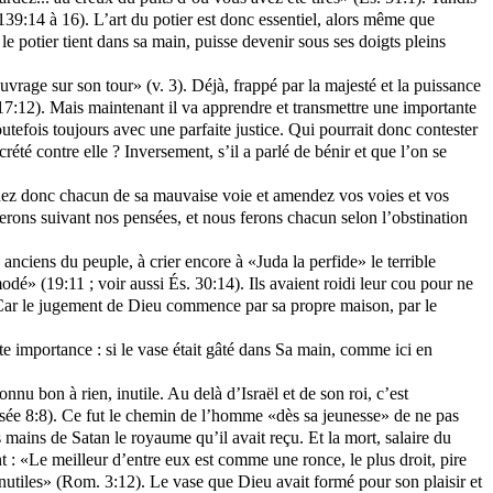
139:14 à 16). L’art du potier est donc essentiel, alors même que
le potier tient dans sa main, puisse devenir sous ses doigts pleins
uvrage sur son tour» (v. 3). Déjà, frappé par la majesté et la puissance
 17:12). Mais maintenant il va apprendre et transmettre une importante
utefois toujours avec une parfaite justice. Qui pourrait donc contester
té contre elle ? Inversement, s’il a parlé de bénir et que l’on se
enez donc chacun de sa mauvaise voie et amendez vos voies et vos
erons suivant nos pensées, et nous ferons chacun selon l’obstination
anciens du peuple, à crier encore à «Juda la perfide» le terrible
odé» (19:11 ; voir aussi És. 30:14). Ils avaient roidi leur cou pour ne
re. Car le jugement de Dieu commence par sa propre maison, par le
te importance : si le vase était gâté dans Sa main, comme ici en
nu bon à rien, inutile. Au delà d’Israël et de son roi, c’est
; Osée 8:8). Ce fut le chemin de l’homme «dès sa jeunesse» de ne pas
 mains de Satan le royaume qu’il avait reçu. Et la mort, salaire du
 : «Le meilleur d’entre eux est comme une ronce, le plus droit, pire
nutiles» (Rom. 3:12). Le vase que Dieu avait formé pour son plaisir et