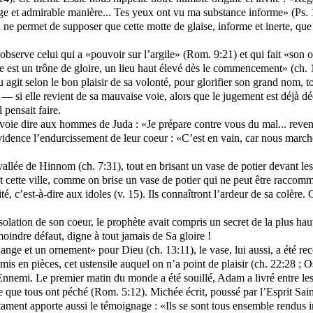
range et admirable manière... Tes yeux ont vu ma substance informe» (Ps. 
n ne permet de supposer que cette motte de glaise, informe et inerte, que 
 observe celui qui a «pouvoir sur l’argile» (Rom. 9:21) et qui fait «son o
ire est un trône de gloire, un lieu haut élevé dès le commencement» (ch.
git selon le bon plaisir de sa volonté, pour glorifier son grand nom, to
si elle revient de sa mauvaise voie, alors que le jugement est déjà décré
 pensait faire.
envoie dire aux hommes de Juda : «Je prépare contre vous du mal... rev
évidence l’endurcissement de leur coeur : «C’est en vain, car nous march
vallée de Hinnom (ch. 7:31), tout en brisant un vase de potier devant les 
et cette ville, comme on brise un vase de potier qui ne peut être raccomm
ité, c’est-à-dire aux idoles (v. 15). Ils connaîtront l’ardeur de sa colè
solation de son coeur, le prophète avait compris un secret de la plus hau
moindre défaut, digne à tout jamais de Sa gloire !
nge et un ornement» pour Dieu (ch. 13:11), le vase, lui aussi, a été recon
 mis en pièces, cet ustensile auquel on n’a point de plaisir (ch. 22:28 
l’Ennemi. Le premier matin du monde a été souillé, Adam a livré entre les
 que tous ont péché (Rom. 5:12). Michée écrit, poussé par l’Esprit Saint
ament apporte aussi le témoignage : «Ils se sont tous ensemble rendus i