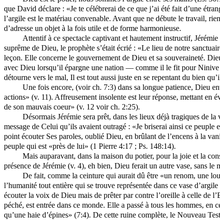
que David déclare : «Je te célébrerai de ce que j’ai été fait d’une ét
l’argile est le matériau convenable. Avant que ne débute le travail, rie
d’adresse un objet à la fois utile et de forme harmonieuse.
Attentif à ce spectacle captivant et hautement instructif, Jérémie
suprême de Dieu, le prophète s’était écrié : «Le lieu de notre sanctua
leçon. Elle concerne le gouvernement de Dieu et sa souveraineté. Dieu a
avec Dieu lorsqu’il épargne une nation — comme il le fit pour Ninive — 
détourne vers le mal, Il est tout aussi juste en se repentant du bien qu’il
Une fois encore, (voir ch. 7:3) dans sa longue patience, Dieu 
actions» (v. 11). Affreusement insolente est leur réponse, mettant en 
de son mauvais coeur» (v. 12 voir ch. 2:25).
Désormais Jérémie sera prêt, dans les lieux déjà tragiques de la 
message de Celui qu’ils avaient outragé : «Je briserai ainsi ce peuple 
point écouter Ses paroles, oublié Dieu, en brûlant de l’encens à la van
peuple qui est «près de lui» (1 Pierre 4:17 ; Ps. 148:14).
Mais auparavant, dans la maison du potier, pour la joie et la con
présence de Jérémie (v. 4), eh bien, Dieu ferait un autre vase, sans le 
De fait, comme la ceinture qui aurait dû être «un renom, une loua
l’humanité tout entière qui se trouve représentée dans ce vase d’argile
écouter la voix de Dieu mais de prêter par contre l’oreille à celle de 
péché, est entrée dans ce monde. Elle a passé à tous les hommes, en ce
qu’une haie d’épines» (7:4). De cette ruine complète, le Nouveau Test