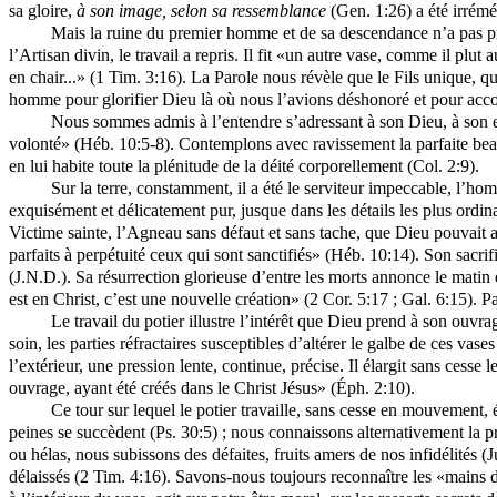
sa gloire,
à son image
, selon sa ressemblance
(Gen. 1:26) a été irrém
Mais la ruine du premier homme et de sa descendance n’a pas pri
l’Artisan divin, le travail a repris. Il fit «un autre vase, comme il plu
en chair...» (1 Tim. 3:16). La Parole nous révèle que le Fils unique, q
homme pour glorifier Dieu là où nous l’avions déshonoré et pour acco
Nous sommes admis à l’entendre s’adressant à son Dieu, à son ent
volonté» (Héb. 10:5-8). Contemplons avec ravissement la parfaite beauté
en lui habite toute la plénitude de la déité corporellement (Col. 2:9).
Sur la terre, constamment, il a été le serviteur impeccable, l’h
exquisément et délicatement pur, jusque dans les détails les plus ordin
Victime sainte, l’Agneau sans défaut et sans tache, que Dieu pouvait a
parfaits à perpétuité ceux qui sont sanctifiés» (Héb. 10:14). Son sacrif
(J.N.D.). Sa résurrection glorieuse d’entre les morts annonce le mati
est en Christ, c’est une nouvelle création» (2 Cor. 5:17 ; Gal. 6:15). P
Le travail du potier illustre l’intérêt que Dieu prend à son ouvra
soin, les parties réfractaires susceptibles d’altérer le galbe de ces vase
l’extérieur, une pression lente, continue, précise. Il élargit sans ces
ouvrage, ayant été créés dans le Christ Jésus» (Éph. 2:10).
Ce tour sur lequel le potier travaille, sans cesse en mouvement, 
peines se succèdent (Ps. 30:5) ; nous connaissons alternativement la p
ou hélas, nous subissons des défaites, fruits amers de nos infidélités
délaissés (2 Tim. 4:16). Savons-nous toujours reconnaître les «mains