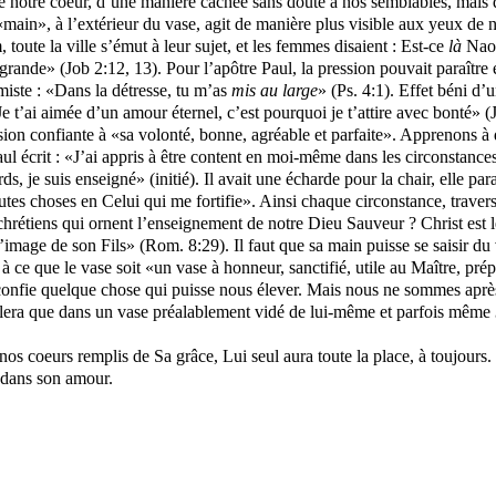
ets de notre coeur, d’une manière cachée sans doute à nos semblables, ma
 «main», à l’extérieur du vase, agit de manière plus visible aux yeux d
 toute la ville s’émut à leur sujet, et les femmes disaient : Est-ce
là
Naom
ès grande» (Job 2:12, 13). Pour l’apôtre Paul, la pression pouvait paraître
miste : «Dans la détresse, tu m’as
mis au large
» (Ps. 4:1
). Effet béni d
e t’ai aimée d’un amour éternel, c’est pourquoi je t’attire avec bonté» (J
ion confiante à «sa volonté, bonne, agréable et parfaite». Apprenons à d
ul écrit : «J’ai appris à être content en moi-même dans les circonstance
rds, je suis enseigné» (initié). Il avait une écharde pour la chair, elle pa
toutes choses en Celui qui me fortifie». Ainsi chaque circonstance, trave
étiens qui ornent l’enseignement de notre Dieu Sauveur ? Christ est le M
l’image de son Fils» (Rom. 8:29). Il faut que sa main puisse se saisir du 
 à ce que le vase soit «un vase à honneur, sanctifié, utile au Maître, p
s confie quelque chose qui puisse nous élever. Mais nous ne sommes après
brillera que dans un vase préalablement vidé de lui-même et parfois même
nos coeurs remplis de Sa grâce, Lui seul aura toute la place, à toujour
a dans son amour.