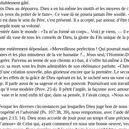
édiablement gâté.
s Dieu au dépourvu. Dieu a en lui-même les motifs et les moyens de con
t aux yeux du potier de le faire». Ce vase-là ne pourra jamais être souillé.
ui est dans le sein du Père, s’est présenté. Il a accepté, par amour, d’ê
mplir toute sa volonté.
rée dans le monde : «Tu m’as formé un corps... Voici je viens, — il est
 du vase de tous les conseils de Dieu, la gloire du Fils unique de la par
omme entièrement dépendant. «Merveilleuse perfection ! Qui pourrait maint
aires et les plus minutieux de la vie humaine ?... Jésus seul, l’Homme-D
gréer. Parvenu au terme de son chemin ici-bas, il s’offre lui-même à Dieu
ice, sa mort, sont les fruits admirables de son obéissance parfaite. «Chr
n d’une création nouvelle, plus glorieuse encore que la première. Le se
ar les effets de la grâce de Dieu opérant en lui, le racheté sera un vase c
ge. Il parle aussi de sa sagesse et de son pouvoir. Poursuivant son travai
s qu’il veut modeler (Prov. 25:4). Il pétrit l’argile, la façonne avec amour
se le vase et le rend enfin tel que, dans sa pensée, il l’avait conçu. «N
évoque les diverses circonstances par lesquelles Dieu juge bon de nous f
rospérité et l’adversité (Ps. 107:38, 39), nous remportons, avec l’aide d
 (Juges 2:13, 14). Dieu nous accorde de jouir pour un temps d’une précie
 d’amour» de Celui qui, ayant commencé en nous une bonne oeuvre, veut