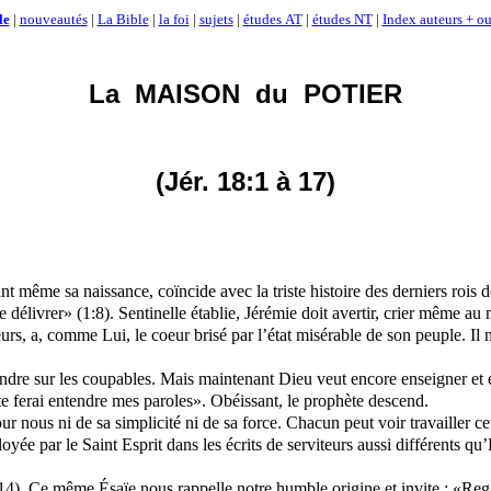
le
|
nouveautés
|
La Bible
|
la foi
|
sujets
|
études AT
|
études NT
|
Index auteurs + ou
La
MAISON
du
POTIER
(Jér. 18:1 à 17)
t même sa naissance, coïncide avec la triste histoire des derniers rois 
e délivrer» (1:8). Sentinelle établie, Jérémie doit avertir, crier même au m
s, a, comme Lui, le coeur brisé par l’état misérable de son peuple. Il n’
ndre sur les coupables. Mais maintenant Dieu veut encore enseigner et en
te ferai entendre mes paroles». Obéissant, le prophète descend.
pour nous ni de sa simplicité ni de sa force. Chacun peut voir travailler
oyée par le Saint Esprit dans les écrits de serviteurs aussi différents q
:14). Ce même Ésaïe nous rappelle notre humble origine et invite : «Rega