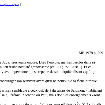
vrages + sujets
]
ME 1978 p. 309
de Juda. Très jeune encore, Dieu l’envoie, met ses paroles dans sa
ilieu d’une hostilité grandissante (ch. 2:1 ; 7:2 ; 20:8...). Et ce
y avait «personne qui se repente de son iniquité, disant : qu’ai-je
courager son serviteur avant qu’il ne poursuive sa tâche difficile.
 cet artisan semblable à ceux qui, déjà du temps de Salomon, «habitaient
u’Ésaïe, Jérémie, Zacharie ou Paul, mais dont les enseignements «sont
rdez... au creux du puits d’où vous avez été tirés» (És. 51:1). Tandis