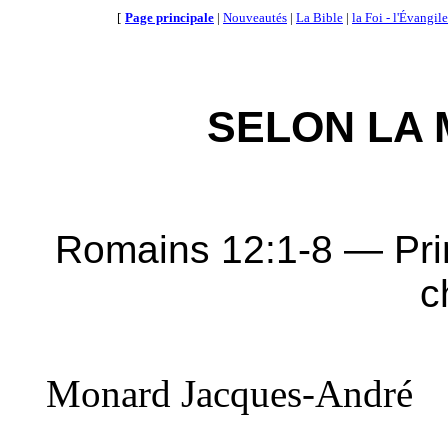
[
Page principale
|
Nouveautés
|
La Bible
|
la Foi - l'Évangile
SELON LA 
Romains 12:1-8 — Prin
c
Monard Jacques-André