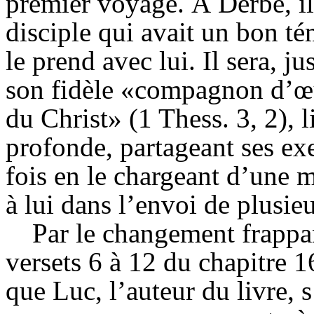
premier voyage. À
Derbe
, 
disciple qui avait un bon té
le prend avec lui. Il sera, ju
son fidèle «compagnon d’œu
du Christ» (1
Thess
. 3, 2), 
profonde, partageant ses exe
fois en le chargeant d’une mi
à lui dans l’envoi de plusieu
Par le changement frappan
versets 6 à 12 du chapitre 
que Luc, l’auteur du livre, s