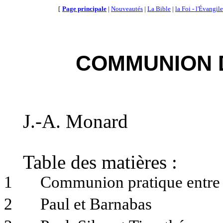
[
Page principale
|
Nouveautés
|
La Bible
|
la Foi - l'Évangile
COMMUNION 
J.-A.
Monard
Table des matières :
1
Communion pratique entre 
2
Paul et Barnabas