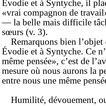
Évodie
et à
Syntyche
, il pl
«vrai compagnon de trava
— la belle mais difficile tâ
sœurs (v. 3).
Remarquons bien l’objet d
Évodie
et à
Syntyche
. Ce n
même pensée», c’est de l’av
mesure où nous aurons la p
entre nous une même pensé
Humilité, dévouement, ou