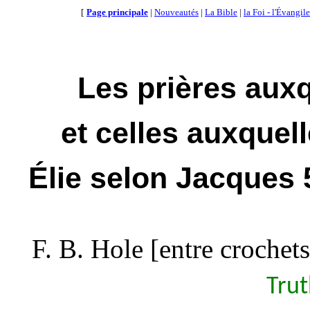
[
Page principale
|
Nouveautés
|
La Bible
|
la Foi - l'Évangile
Les prières auxq
et celles auxquel
Élie selon Jacques 
F. B. Hole [entre crochets
Trut