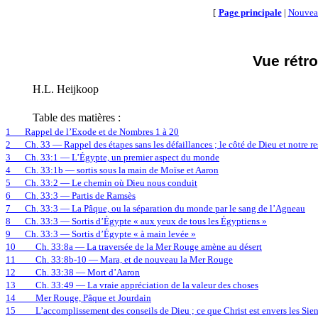
[
Page principale
|
Nouvea
Vue
rétro
H.L.
Heijkoop
Table des matières :
1
Rappel de l’Exode et de Nombres 1 à 20
2
Ch. 33 — Rappel des étapes sans les défaillances ; le côté de Dieu et notre r
3
Ch. 33:1 — L’Égypte, un premier aspect du monde
4
Ch. 33:1b — sortis sous la main de Moïse et Aaron
5
Ch. 33:2 — Le chemin où Dieu nous conduit
6
Ch. 33:3 — Partis de Ramsès
7
Ch. 33:3 — La Pâque, ou la séparation du monde par le sang de l’Agneau
8
Ch. 33:3 — Sortis d’Égypte « aux yeux de tous les Égyptiens »
9
Ch. 33:3 — Sortis d’Égypte « à main levée »
10
Ch. 33:8a — La traversée de la Mer Rouge amène au désert
11
Ch. 33:8b-10 — Mara, et de nouveau la Mer Rouge
12
Ch. 33:38 — Mort d’Aaron
13
Ch. 33:49 — La vraie appréciation de la valeur des choses
14
Mer Rouge, Pâque et Jourdain
15
L’accomplissement des conseils de Dieu ; ce que Christ est envers les Sie