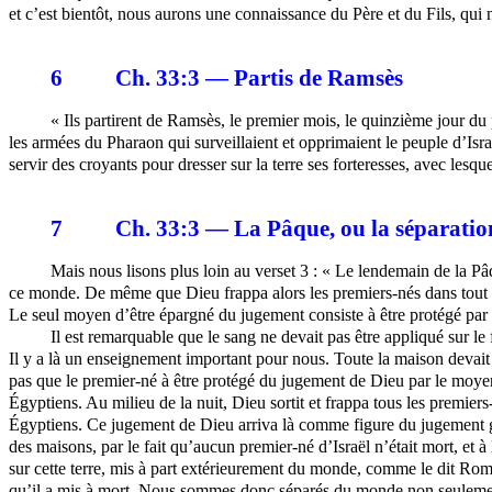
et c’est bientôt, nous aurons une connaissance du Père et du Fils, qui 
6
Ch. 33:3 — Partis de Ramsès
« Ils partirent de Ramsès, le premier mois, le quinzième jour du pr
les armées du Pharaon qui surveillaient et opprimaient le peuple d’Israë
servir des croyants pour dresser sur la terre ses forteresses, avec lesqu
7
Ch. 33:3 — La Pâque, ou la séparatio
Mais nous lisons plus loin au verset 3 : « Le lendemain de la Pâq
ce monde. De même que Dieu frappa alors les premiers-nés dans tout 
Le seul moyen d’être épargné du jugement consiste à être protégé par
Il est remarquable que le sang ne devait pas être appliqué sur le
Il y a là un enseignement important pour nous. Toute la maison devait 
pas que le premier-né à être protégé du jugement de Dieu par le moyen d
Égyptiens. Au milieu de la nuit, Dieu sortit et frappa tous les premiers-
Égyptiens. Ce jugement de Dieu arriva là comme figure du jugement gé
des maisons, par le fait qu’aucun premier-né d’Israël n’était mort, et 
sur cette terre, mis à part extérieurement du monde, comme le dit Rom
qu’il a mis à mort. Nous sommes donc séparés du monde non seulement