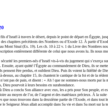
20
s d’Israël à travers le désert, depuis le point de départ en Égypte, jusqu
ère des chapitres précédents des Nombres ou d’Exode 12. À partir d’Exode
u’au Mont Sinaï (Ex. 19). Les ch. 10 à 22 v. 1 du Livre des Nombres nous
scription entièrement différente de celui que nous avons lu. Ils nous m
écurité les premiers-nés d’Israël vis-à-vis du jugement qui s’exerça sur
. Ensuite, ayant quitté l’Égypte au commandement de Dieu, ils se mette
 pensent être perdus, et oublient Dieu. Puis ils voient la fidélité de Die
Là-dessus, au chapitre 15, ils chantent le cantique de la foi et de la réd
n’ont pas de pain, et disent : « Ah !
que
ne sommes-nous morts par la mai
s, Dieu pourvoit à leurs besoins en surabondance.
ù Dieu a conclu Son alliance avec eux, les a pris pour Son peuple, et e
loire au moyen de l’or, de l’argent et des matériaux précieux. À la suite
s que nous trouvons dans la deuxième partie de l’Exode, et dans tout le L
 le Seigneur Jésus allait accomplir dans Sa vie et dans Sa mort sur la te