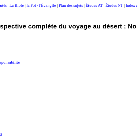
utés
|
La Bible
|
la Foi - l'Évangile
|
Plan des sujets
|
Études AT
|
Études NT
|
Index 
spective complète du voyage au désert ; N
esponsabilité
ns