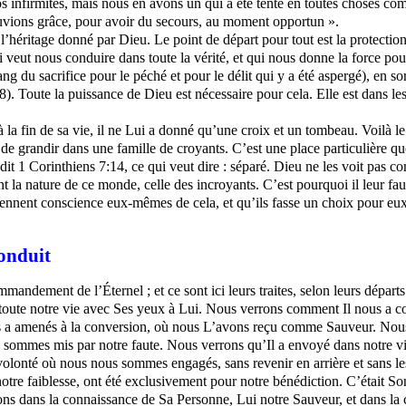
os infirmités, mais nous en avons un qui a été tenté en toutes choses 
ouvions grâce, pour avoir du secours, au moment opportun ».
l’héritage donné par Dieu. Le point de départ pour tout est la protection
i veut nous conduire dans toute la vérité, et qui nous donne la force p
ng du sacrifice pour le péché et pour le délit qui y a été aspergé), en s
:18). Toute la puissance de Dieu est nécessaire pour cela. Elle est dans l
 la fin de sa vie, il ne Lui a donné qu’une croix et un tombeau. Voilà l
 de grandir dans une famille de croyants. C’est une place particulière que
le dit 1 Corinthiens 7:14, ce qui veut dire : séparé. Dieu ne les voit p
ont la nature de ce monde, celle des incroyants. C’est pourquoi il leur 
s prennent conscience eux-mêmes de cela, et
qu’ils fasse
un choix pour eu
onduit
ommandement de l’Éternel ; et ce sont ici leurs traites, selon leurs départ
 toute notre vie avec Ses yeux à Lui. Nous verrons comment Il nous a co
us a amenés à la conversion, où nous L’avons reçu comme Sauveur. Nous
us sommes mis par notre faute. Nous verrons qu’Il a envoyé dans notre vi
 volonté où nous nous sommes engagés, sans revenir en arrière et sans l
 notre faiblesse, ont été exclusivement pour notre bénédiction. C’était So
ns dans la connaissance de Sa Personne, Lui notre Sauveur, et dans la 