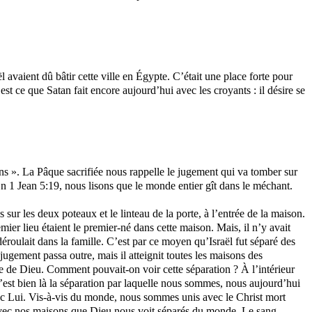
ël avaient dû bâtir cette ville en Égypte. C’était une place forte pour
est ce que Satan fait encore aujourd’hui avec les croyants : il désire se
iens ». La Pâque sacrifiée nous rappelle le jugement qui va tomber sur
1 Jean 5:19, nous lisons que le monde entier gît dans le méchant.
sur les deux poteaux et le linteau de la porte, à l’entrée de la maison.
emier lieu
étaient
le premier-né dans cette maison. Mais, il n’y avait
éroulait dans la famille. C’est par ce moyen qu’Israël fut séparé des
 jugement passa outre, mais il atteignit toutes les maisons des
 de Dieu. Comment pouvait-on voir cette séparation ? À l’intérieur
C’est bien là la séparation par laquelle nous sommes, nous aujourd’hui
vec Lui. Vis-à-vis du monde, nous sommes unis avec le Christ mort
avec nos maisons que Dieu nous voit séparés du monde. Le sang