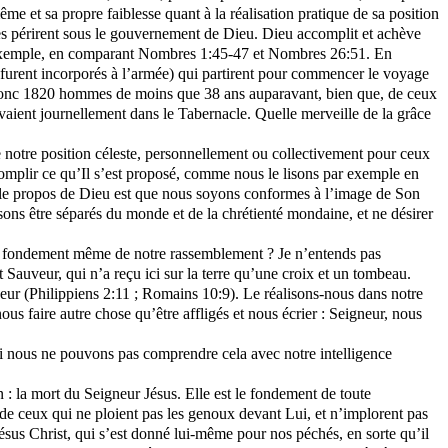
ême et sa propre faiblesse quant à la réalisation pratique de sa position
ères périrent sous le gouvernement de Dieu. Dieu accomplit et achève
et exemple, en comparant Nombres 1:45-47 et Nombres 26:51. En
, furent incorporés à l’armée) qui partirent pour commencer le voyage
t donc 1820 hommes de moins que 38 ans auparavant, bien que, de ceux
rvaient journellement dans le Tabernacle. Quelle merveille de la grâce
e notre position céleste, personnellement ou collectivement pour ceux
complir
ce
qu’Il s’est proposé, comme nous le lisons par exemple en
, le propos de Dieu est que nous soyons conformes à l’image de Son
ons être séparés du monde et de la chrétienté mondaine, et ne désirer
t le fondement même de notre rassemblement ? Je n’entends pas
 Sauveur, qui n’a reçu ici sur la terre qu’une croix et un tombeau.
eur (Philippiens 2:11 ; Romains 10:9). Le réalisons-nous dans notre
 faire autre chose qu’être affligés et nous écrier : Seigneur, nous
 si nous ne pouvons pas comprendre cela avec notre intelligence
n : la mort du Seigneur Jésus. Elle est le fondement de toute
 de ceux qui ne ploient pas les genoux devant Lui, et n’implorent pas
ésus Christ, qui s’est donné lui-même pour nos péchés, en sorte qu’il