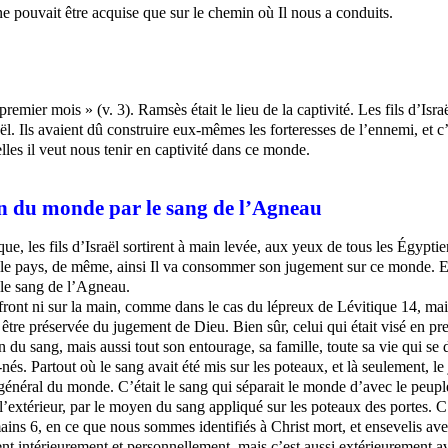
ne pouvait être acquise que sur le chemin où Il nous a conduits.
emier mois » (v. 3). Ramsès était le lieu de la captivité. Les fils d’Isra
l. Ils avaient dû construire eux-mêmes les forteresses de l’ennemi, et c’
elles il veut nous tenir en captivité dans ce monde.
n du monde par le sang de l’Agneau
ue, les fils d’Israël sortirent à main levée, aux yeux de tous les Égypt
le pays, de même, ainsi Il va consommer son jugement sur ce monde. En 
 le sang de l’Agneau.
 front ni sur la main, comme dans le cas du lépreux de Lévitique 14, mais 
être préservée du jugement de Dieu. Bien sûr, celui qui était visé en pr
u sang, mais aussi tout son entourage, sa famille, toute sa vie qui se d
nés. Partout où le sang avait été mis sur les poteaux, et là seulement, le
néral du monde. C’était le sang qui séparait le monde d’avec le peuple
à l’extérieur, par le moyen du sang appliqué sur les poteaux des portes. 
ains 6, en ce que nous sommes identifiés à Christ mort, et ensevelis a
 intérieurement et personnellement, mais c’est aussi extérieurement 