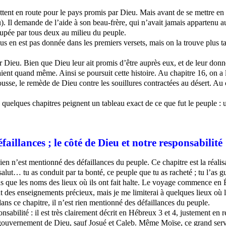
ent en route pour le pays promis par Dieu. Mais avant de se mettre en
ieu). Il demande de l’aide à son beau-frère, qui n’avait jamais appartenu
cupée par tous deux au milieu du peuple.
en est pas donnée dans les premiers versets, mais on la trouve plus tard
 Dieu. Bien que Dieu leur ait promis d’être auprès eux, et de leur donne
essaient quand même. Ainsi se poursuit cette histoire. Au chapitre 16, on
ousse, le remède de Dieu contre les souillures contractées au désert. Au
s quelques chapitres peignent un tableau exact de ce que fut le peuple : u
aillances ; le côté de Dieu et notre responsabilité
en n’est mentionné des défaillances du peuple. Ce chapitre est la réalisa
alut… tu as conduit par ta bonté, ce peuple que tu as racheté ; tu l’as g
ns que les noms des lieux où ils ont fait halte. Le voyage commence en 
 des enseignements précieux, mais je me limiterai à quelques lieux où le 
dans ce chapitre, il n’est rien mentionné des défaillances du peuple.
nsabilité : il est très clairement décrit en Hébreux 3 et 4, justement en r
ouvernement de Dieu, sauf Josué et Caleb. Même Moïse, ce grand servite