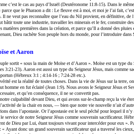
comme c’est le cas au pays d’Israël (Deutéronome 11:8-15). Dans le mêm
parce que le Pharaon a dit : Le fleuve est à moi, et moi je l’ai fait, c’est
 Il ne veut pas reconnaître que l’eau du Nil provient, en définitive, de l
 bâtir toute une industrie, travailler les minerais et le fer, construire
 matières premières dans la création, et parce qu’Il a donné des pluies et
ntenant, Dieu rachète Son peuple hors du monde, pour l’introduire dans
oïse et Aaron
euple sortit « sous la main de Moïse et d’Aaron ». Moïse est un type d
s 3:21-23). Aaron est aussi un type du Seigneur Jésus, mais comme sac
portun (Hébreux 3:1 ; 4:14-16 ; 7:24-28 etc.).
 vérité est la réalité de toutes choses. Dans la vie de Jésus sur la terre,
 tout homme en fut éclairé (Jean 1:9). Nous avons le Seigneur Jésus et Se
cessaire, et qu’en conséquence, il ne se convertit pas.
tre culpabilité devant Dieu, et qui avons sur-le-champ reçu la vie éter
l’activité de la chair en nous, ― bien que notre vie nouvelle n’ait d’aut
s dans l’apostasie. Or l’apostasie est le seul péché pour lequel il n’y 
le service de notre Seigneur Jésus comme souverain sacrificateur. Hébreu
ent de Dieu par Lui, étant toujours vivant pour intercéder pour eux ». Pa
 « Ayant donc un grand souverain sacrificateur qui a traversé les cieux,