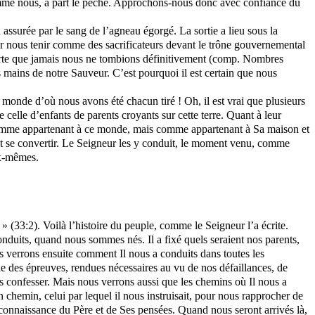
comme nous, à part le péché. Approchons-nous donc avec confiance du
 assurée par le sang de l’agneau égorgé. La sortie a lieu sous la
our nous tenir comme des sacrificateurs devant le trône gouvernemental
orte que jamais nous ne tombions définitivement (
comp
. Nombres
es mains de notre Sauveur. C’est pourquoi il est certain que nous
e monde d’où nous avons été chacun tiré ! Oh, il est vrai que plusieurs
 celle d’enfants de parents croyants sur cette terre. Quant à leur
as comme appartenant à ce monde, mais comme appartenant à Sa maison et
faut se convertir. Le Seigneur les y conduit, le moment venu, comme
x-mêmes.
s » (33:2). Voilà l’histoire du peuple, comme le Seigneur l’a écrite.
nduits, quand nous sommes nés. Il a fixé quels seraient nos parents,
 verrons ensuite comment Il nous a conduits dans toutes les
e des épreuves, rendues nécessaires au vu de nos défaillances, de
es confesser. Mais nous verrons aussi que les chemins où Il nous a
n chemin, celui par lequel il nous instruisait, pour nous rapprocher de
connaissance du Père et de Ses pensées. Quand nous seront arrivés là,