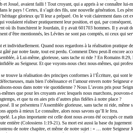
b et Josué, avaient
failli
! Tout croyant, qui a appris à se connaître lui-m
dans le pays ! Certes, il s’agit des fils, une nouvelle génération. Les p
l’héritage glorieux qu’Il leur a préparé. On le voit clairement dans c
i voulaient réaliser pratiquement leur position, et qui, par conséquent
t où ils franchirent le Jourdain, il y avait 601703 hommes. Il y avai
nnent d’être mentionnés, les Lévites ne sont pas comptés, ni ceux qui se
nt et individuellement. Quand nous regardons à la réalisation pratique d
est gâté par notre faute, tout est perdu. Comment Dieu peut-Il encore ac
ssemblée, à Lui-même, glorieuse, sans tache ni ride ? En Romains 8:29
 infidèle au Seigneur. Et que voyons-nous chez nous-mêmes, qui profess
 se trouve la réalisation des principes conformes à l’Écriture, qui son
 défectueuses, mais bien l’obéissance et l’amour envers notre Seigneur et
alisons-nous dans notre vie quotidienne ? Nous L’avons pris pour Seign
-mêmes que pour les croyants avec lesquels nous marchons, pouvons-nous
emps, et que tu en aies pris d’autres plus fidèles à notre place ?
roposé. Il se présentera l’Assemblée glorieuse, sans tache ni ride, même
ons appris à mieux Le connaître, alors nous savons qu’Il le fera.
rappelé. La plus importante est celle dont nous avons été occupés ce mati
toute entière (Colossiens 1:19-21). Sa mort est aussi la base du jugement
contenu de notre chapitre, et même de notre sujet : « … notre Seigneur J