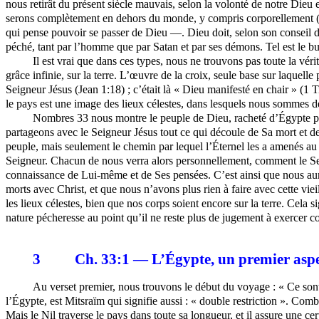
nous retirât du présent siècle mauvais, selon la volonté de notre Dieu 
serons complètement en dehors du monde, y compris corporellement (
qui pense pouvoir se passer de Dieu —. Dieu doit, selon son conseil défi
péché, tant par l’homme que par Satan et par ses démons. Tel est le b
Il est vrai que dans ces types, nous ne trouvons pas toute la vér
grâce infinie, sur la terre. L’œuvre de la croix, seule base sur laquell
Seigneur Jésus (Jean 1:18) ; c’était là « Dieu manifesté en chair » (1 
le pays est une image des lieux célestes, dans lesquels nous sommes dé
Nombres 33 nous montre le peuple de Dieu, racheté d’Égypte par 
partageons avec le Seigneur Jésus tout ce qui découle de Sa mort et de 
peuple, mais seulement le chemin par lequel l’Éternel les a amenés au 
Seigneur. Chacun de nous verra alors personnellement, comment le Seign
connaissance de Lui-même et de Ses pensées. C’est ainsi que nous auron
morts avec Christ, et que nous n’avons plus rien à faire avec cette vie
les lieux célestes, bien que nos corps soient encore sur la terre. Cel
nature pécheresse au point qu’il ne reste plus de jugement à exercer c
3
Ch. 33:1 — L’Égypte, un premier asp
Au verset premier, nous trouvons le début du voyage : « Ce sont 
l’Égypte, est
Mitsraïm
qui signifie aussi : « double restriction ». Comb
Mais le Nil traverse le pays dans toute sa longueur, et il assure une cer