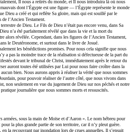
talement, Il nous a retirés du monde, et Il nous introduira là où nous
mauvais dont l’Égypte est une figure ― l’Égypte représente le monde
 Dieu a créé et qui reflète Sa gloire, mais qui est souillé par le
es de l’Ancien Testament.
e terrestre de Dieu. Le Fils de Dieu n’était pas encore venu, dans Sa
. Dieu n’a été parfaitement révélé que dans la vie et la mort du
être alors révélée. Cependant, dans les figures de l’Ancien Testament,
ans le Deutéronome, et surtout dans le livre de Josué.
nalement les bénédictions promises. Pour nous cela signifie que nous
y a pas la moindre trace de la réalisation si défectueuse de la part du
festés devant le tribunal de Christ, immédiatement après le retour du
r auront toutes été utilisées par Lui pour nous faire croître dans la
te aucun bien. Nous aurons appris à réaliser la vérité que nous sommes
 Jourdain, pour pouvoir réaliser de l’autre côté, que nous vivons dans
hrist, non seulement en vue du jugement de Dieu sur nos péchés et notre
e pratique journalière que nous sommes morts et ressuscités.
 leurs armées, sous la main de Moïse et d’Aaron ». Le nom hébreu pour
our la plus grande partie de son territoire, car il n’y pleut guère.
e, en la recouvrant par inondation lors de crues annuelles. Il s’ensuit