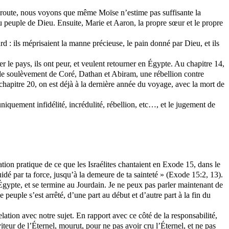
 route, nous voyons que même Moïse n’estime pas suffisante la
 au peuple de Dieu. Ensuite, Marie et Aaron, la propre sœur et le propre
 : ils méprisaient la manne précieuse, le pain donné par Dieu, et ils
r le pays, ils ont peur, et veulent retourner en Égypte. Au chapitre 14,
 a le soulèvement de Coré,
Dathan
et
Abiram
, une rébellion contre
 chapitre 20, on est déjà à la dernière année du voyage, avec la mort de
niquement infidélité, incrédulité, rébellion,
etc
…, et le jugement de
tion pratique de ce que les Israélites chantaient en Exode 15, dans le
uidé par ta force, jusqu’à la demeure de ta sainteté » (Exode 15:2, 13).
Égypte, et se termine au Jourdain. Je ne peux pas parler maintenant de
peuple s’est arrêté, d’une part au début et d’autre part à la fin du
elation avec notre sujet. En rapport avec ce côté de la responsabilité,
ur de l’Éternel, mourut, pour ne pas avoir cru l’Éternel, et ne pas