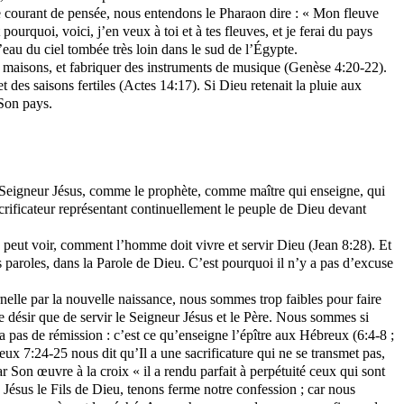
e courant de pensée, nous entendons le Pharaon dire : « Mon fleuve
 pourquoi, voici, j’en veux à toi et à tes fleuves, et je ferai du pays
’eau du ciel tombée très loin dans le sud de l’Égypte.
 des maisons, et fabriquer des instruments de musique (Genèse 4:20-22).
 des saisons fertiles (Actes 14:17). Si Dieu retenait la pluie aux
 Son pays.
u Seigneur Jésus, comme le prophète, comme maître qui enseigne, qui
rificateur représentant continuellement le peuple de Dieu devant
 on peut voir, comment l’homme doit vivre et servir Dieu (Jean 8:28). Et
s paroles, dans la Parole de Dieu. C’est pourquoi il n’y a pas d’excuse
nelle par la nouvelle naissance, nous sommes trop faibles pour faire
re désir que de servir le Seigneur Jésus et le Père. Nous sommes si
a pas de rémission : c’est ce qu’enseigne l’épître aux Hébreux (6:4-8 ;
x 7:24-25 nous dit qu’Il a une sacrificature qui ne se transmet pas,
r Son œuvre à la croix « il a rendu parfait à perpétuité ceux qui sont
 Jésus le Fils de Dieu, tenons ferme notre confession ; car nous