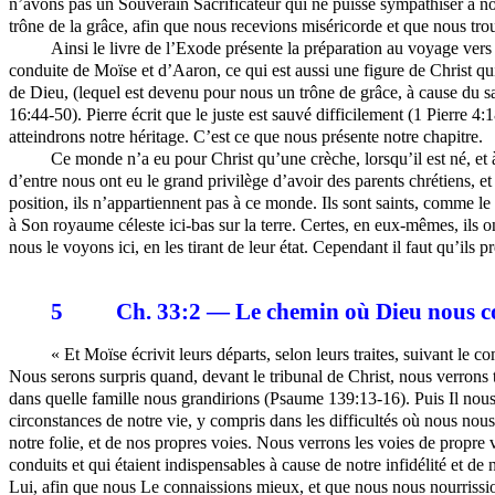
n’avons pas un Souverain Sacrificateur qui ne puisse sympathiser à n
trône de la grâce, afin que nous recevions miséricorde et que nous tr
Ainsi le livre de l’Exode présente la préparation au voyage vers 
conduite de Moïse et d’Aaron, ce qui est aussi une figure de Christ qu
de Dieu, (lequel est devenu pour nous un trône de grâce, à cause du sa
16:44-50). Pierre écrit que le juste est sauvé difficilement (1 Pierre 4
atteindrons notre héritage. C’est ce que nous présente notre chapitre.
Ce monde n’a eu pour Christ qu’une crèche, lorsqu’il est né, et à
d’entre nous ont eu le grand privilège d’avoir des parents chrétiens, et
position, ils n’appartiennent pas à ce monde. Ils sont saints, comme 
à Son royaume céleste ici-bas sur la terre. Certes, en eux-mêmes, ils 
nous le voyons ici, en les tirant de leur état. Cependant il faut qu’il
5
Ch. 33:2 — Le chemin où Dieu nous c
« Et Moïse écrivit leurs départs, selon leurs traites, suivant le c
Nous serons surpris quand, devant le tribunal de Christ, nous verrons
dans quelle famille nous grandirions (Psaume 139:13-16). Puis Il no
circonstances de notre vie, y compris dans les difficultés où nous no
notre folie, et de nos propres voies. Nous verrons les voies de propre
conduits et qui étaient indispensables à cause de notre infidélité et de
Lui, afin que nous Le connaissions mieux, et que nous nous nourrissio