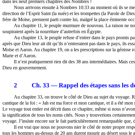
dans les neuf premiers chapitres des Nombres !
Nous arrivons ensuite à Nombres 10:33 au moment où ils se mett
direction de l’Esprit Saint (la nuée) et les trompettes (la Parole de D
frère de Moïse, prennent parti contre lui, malgré la place éminente oc
Au chapitre 11, le peuple murmure de nouveau. La raison ne nous 
soupiraient après la nourriture d’autrefois en Égypte.
Au chapitre 13, le peuple refuse d’entrer dans le pays promis par
après que Dieu leur ait dit qu’ils n’entreraient pas dans le pays, ils 
Moïse et Aaron. Au chapitre 19, on a les prescriptions sur la génisse r
Marie et d’Aaron.
Il n’est pratiquement rien dit des 38 ans intermédiaires. Mais ce
Dieu en gouvernement.
2
Ch. 33 — Rappel des étapes sans les déf
Au chapitre 33, on trouve le côté de Dieu au sujet du voyage. Ri
cantique de la foi : «
Jah
est ma force et mon cantique, et il a été mon s
Le voyage tout entier est décrit dans ce chapitre, même si nous n’avo
la signification de tous les noms cités. Nous y trouverions certainement
voyage. J’insiste encore sur le fait particulièrement remarquable que, 
Il est vrai que nous ne pouvons nier le côté de notre propre respo
tous les hommes au-dessus de 20 ans durent mourir au désert sous le g