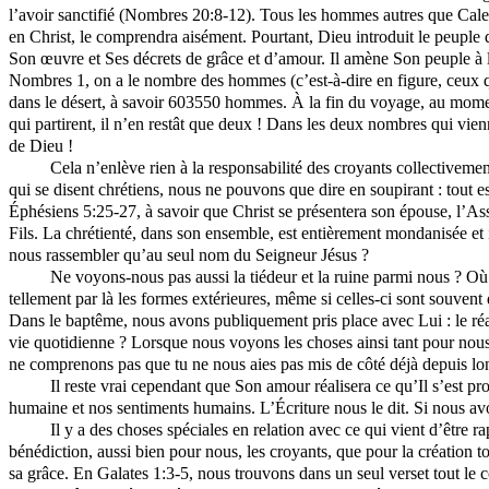
l’avoir sanctifié (Nombres 20:8-12). Tous les hommes autres que Cale
en Christ, le comprendra aisément. Pourtant, Dieu introduit le peuple 
Son œuvre et Ses décrets de grâce et d’amour. Il amène Son peuple à 
Nombres 1, on a le nombre des hommes (c’est-à-dire en figure, ceux qu
dans le désert, à savoir 603550 hommes. À la fin du voyage, au momen
qui partirent, il n’en restât que deux ! Dans les deux nombres qui vie
de Dieu !
Cela n’enlève rien à la responsabilité des croyants collectiveme
qui se disent chrétiens, nous ne pouvons que dire en soupirant : tout 
Éphésiens 5:25-27, à savoir que Christ se présentera son épouse, l’A
Fils. La chrétienté, dans son ensemble, est entièrement mondanisée et
nous rassembler qu’au seul nom du Seigneur Jésus ?
Ne voyons-nous pas aussi la tiédeur et la ruine parmi nous ? Où
tellement par là les formes extérieures, même si celles-ci sont souvent
Dans le baptême, nous avons publiquement pris place avec Lui : le ré
vie quotidienne ? Lorsque nous voyons les choses ainsi tant pour nous
ne comprenons pas que tu ne nous aies pas mis de côté déjà depuis longt
Il reste vrai cependant que Son amour réalisera ce qu’Il s’est p
humaine et nos sentiments humains. L’
Écriture
nous le dit. Si nous av
Il y a des choses spéciales en relation avec ce qui vient d’être 
bénédiction, aussi bien pour nous, les croyants, que pour la création 
sa grâce. En Galates 1:3-5, nous trouvons dans un seul verset tout le 