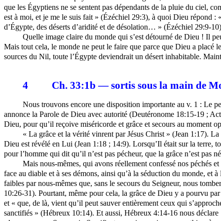
que les Égyptiens ne se sentent pas dépendants de la pluie du ciel, 
est à moi, et je me le suis fait » (Ézéchiel 29:3), à quoi Dieu répond : « 
d’Égypte, des déserts d’aridité et de désolation… » (Ézéchiel 29:9-10).
Quelle image claire du monde qui s’est détourné de Dieu ! Il peut
Mais tout cela, le monde ne peut le faire que parce que Dieu a placé les
sources du Nil, toute l’Égypte deviendrait un désert inhabitable. Mai
4
Ch. 33:1b — sortis sous la main de M
Nous trouvons encore une disposition importante au v. 1 : Le p
annonce la Parole de Dieu avec autorité (Deutéronome 18:15-19 ; Acte
Dieu, pour qu’il reçoive miséricorde et grâce et secours au moment op
« La grâce et la vérité vinrent par Jésus Christ » (Jean 1:17). La
Dieu est révélé en Lui (Jean 1:18 ; 14:9).
Lorsqu’Il
était sur la terre,
pour l’homme qui dit qu’il n’est pas pécheur, que la grâce n’est pas né
Mais nous-mêmes, qui avons réellement confessé nos péchés et no
face au diable et à ses démons, ainsi qu’à la séduction du monde, et à 
faibles par nous-mêmes que, sans le secours du Seigneur, nous tomberion
10:26-31). Pourtant, même pour cela, la grâce de Dieu y a pourvu par 
et « que, de là, vient qu’il peut sauver entièrement ceux qui s’approch
sanctifiés » (Hébreux 10:14). Et aussi, Hébreux 4:14-16 nous déclare :