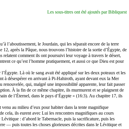
Les sous-titres ont été ajoutés par Bibliquest
’à l’aboutissement, le Jourdain, qui les séparait encore de la terre
 12, après la Pâque, nous trouvons l’histoire de la sortie d’Égypte, de
 relatent comment ils ont poursuivi leur voyage à travers le désert,
ontrent ce
qu’est
l’homme pratiquement, et aussi ce que Dieu est pour
 l’Égypte. Là où le sang avait été appliqué sur les deux poteaux et les
nt à désespérer en arrivant à
Pi-Hahiroth
, ayant devant eux la Mer
u renouvelée, qui, malgré une impossibilité apparente, leur fait passer
emption. À la fin de ce même chapitre, ils murmurent et se plaignent de
n de l’Éternel, dans le pays d’Égypte » (16:3). Au chapitre 17, ils
st venu au milieu d’eux pour habiter dans la tente magnifique
 de cela, ils eurent avec Lui les rencontres magnifiques au cours
évitique : d’abord le Tabernacle, puis la sacrificature, puis les
rre — puis toutes les choses glorieuses décrites dans le Lévitique et