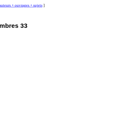
auteurs + ouvrages + sujets
]
ombres 33