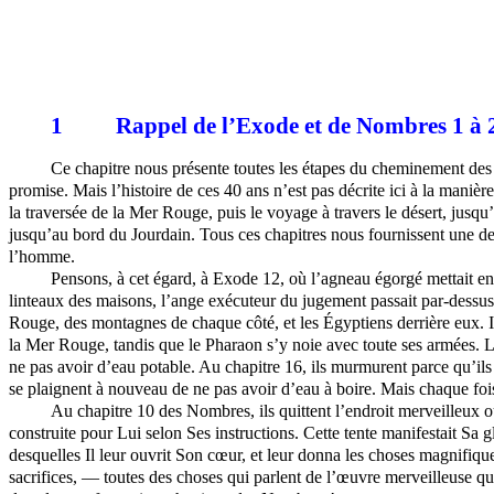
1
Rappel de l’Exode et de Nombres 1 à 
Ce chapitre nous présente toutes les étapes du cheminement des fil
promise. Mais l’histoire de ces 40 ans n’est pas décrite ici à la mani
la traversée de la Mer Rouge, puis le voyage à travers le désert, jusq
jusqu’au bord du Jourdain. Tous ces chapitres nous fournissent une de
l’homme.
Pensons, à cet égard, à Exode 12, où l’agneau égorgé mettait en s
linteaux des maisons, l’ange exécuteur du jugement passait par-dessus
Rouge, des montagnes de chaque côté, et les Égyptiens derrière eux. Ils
la Mer Rouge, tandis que le Pharaon s’y noie avec
toute ses armées
. 
ne pas avoir d’eau potable. Au chapitre 16, ils murmurent parce qu’ils 
se plaignent à nouveau de ne pas avoir d’eau à boire. Mais chaque foi
Au chapitre 10 des Nombres, ils quittent l’endroit merveilleux o
construite pour Lui selon Ses instructions. Cette tente manifestait Sa g
desquelles Il leur ouvrit Son cœur, et leur donna les choses magnifique
sacrifices, — toutes des choses qui parlent de l’œuvre merveilleuse que