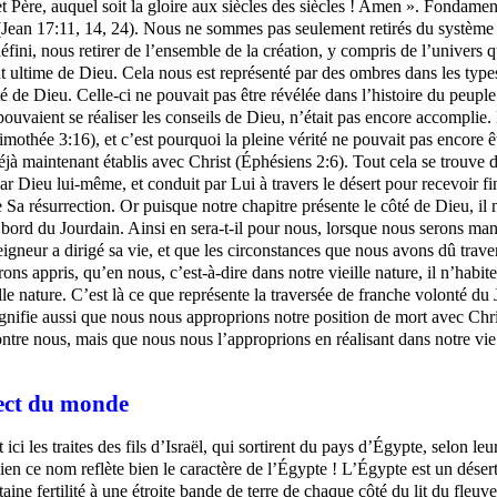
et Père, auquel soit la gloire aux siècles des siècles ! Amen ». Fondamen
Jean 17:11, 14, 24). Nous ne sommes pas seulement retirés du système 
ni, nous retirer de l’ensemble de la création, y compris de l’univers que
ut ultime de Dieu. Cela nous est représenté par des ombres dans les typ
ité de Dieu. Celle-ci ne pouvait pas être révélée dans l’histoire du peupl
e pouvaient se réaliser les conseils de Dieu, n’était pas encore accomplie
Timothée 3:16), et c’est pourquoi la pleine vérité ne pouvait pas encore 
jà maintenant établis avec Christ (Éphésiens 2:6). Tout cela se trouve d
Dieu lui-même, et conduit par Lui à travers le désert pour recevoir fi
Sa résurrection. Or puisque notre chapitre présente le côté de Dieu, il n’
bord du Jourdain. Ainsi en sera-t-il pour nous, lorsque nous serons mani
eur a dirigé sa vie, et que les circonstances que nous avons dû traverse
s appris, qu’en nous, c’est-à-dire dans notre vieille nature, il n’habi
ille nature. C’est là ce que représente la traversée de franche volonté du
a signifie aussi que nous nous approprions notre position de mort avec C
ontre nous, mais que nous nous l’approprions en réalisant dans notre vi
ect du monde
ici les traites des fils d’Israël, qui sortirent du pays d’Égypte, selon
ien ce nom reflète bien le caractère de l’Égypte ! L’Égypte est un désert p
taine fertilité à une étroite bande de terre de chaque côté du lit du fleuv