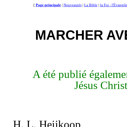
[
Page principale
|
Nouveautés
|
La Bible
|
la Foi - l'Évangil
MARCHER AVE
A été publié égalemen
Jésus Christ
H. L. Heijkoop