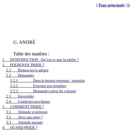
[
Page principale
|
N
G. ANDRÉ
Table des matières :
1
INTRODUCTION : Qu’est-ce que la prière ?
2
POURQUOI
PRIER ?
2.1
Remercier et adorer
2.2
Demander
2.2.1
Dans
besoin pressant : supplier
le
2.2.2
Exposer nos requêtes
2.2.3
Demander selon Sa volonté
2.3
Intercéder
2.4
Confesser nos fautes
3
COMMENT PRIER ?
3.1
Attitude extérieure
3.2
Avec qui prier ?
3.3
Attitude morale
4
QUAND PRIER ?