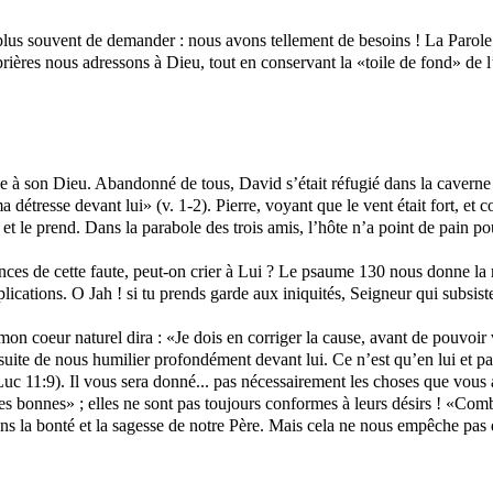
n plus souvent de demander : nous avons tellement de besoins ! La Parole 
prières nous adressons à Dieu, tout en conservant la «toile de fond» de l
crie à son Dieu. Abandonné de tous, David s’était réfugié dans la cavern
ma détresse devant lui» (v. 1-2). Pierre, voyant que le vent était fort, 
 et le prend. Dans la parabole des trois amis, l’hôte n’a point de pain po
nces de cette faute, peut-on crier à Lui ? Le psaume 130 nous donne la r
pplications. O
Jah
!
si
tu prends garde aux iniquités, Seigneur qui subsister
eur naturel dira : «Je dois en corriger la cause, avant de pouvoir veni
suite de nous humilier profondément devant lui. Ce n’est qu’en lui et pa
Luc 11:9).
Il vous
sera donné... pas nécessairement les choses que vous
s bonnes» ; elles ne sont pas toujours conformes à leurs désirs ! «Combie
s la bonté et la sagesse de notre Père. Mais cela ne nous empêche pas de