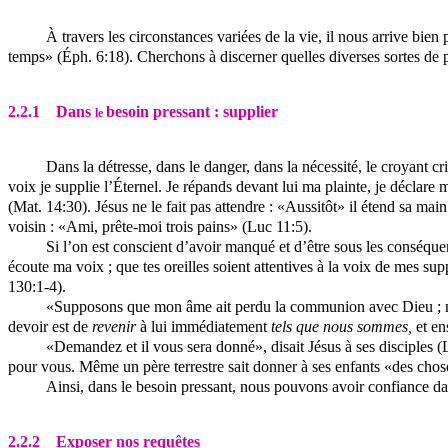
À travers les circonstances variées de la vie, il nous arrive bie
temps» (
Éph
. 6:18). Cherchons à discerner quelles diverses sortes de 
2.2.1
Dans
besoin pressant : supplier
le
Dans la détresse, dans le danger, dans la nécessité, le croyant 
voix je supplie l’Éternel. Je répands devant lui ma plainte, je déclare 
(Mat. 14:30). Jésus ne le fait pas attendre : «Aussitôt» il étend sa main
voisin : «Ami, prête-moi trois pains» (Luc 11:5).
Si l’on est conscient d’avoir manqué et d’être sous les conséque
écoute
ma voix ; que tes oreilles soient attentives à la voix de mes su
130:1-4).
«Supposons que mon âme ait perdu la communion avec Dieu ; mon co
devoir est de
revenir
à lui immédiatement
tels que
nous sommes,
et en
«Demandez et il vous sera donné», disait Jésus à ses disciples (
pour vous. Même un père terrestre sait donner à ses enfants «des chose
Ainsi, dans le besoin pressant, nous pouvons avoir confiance dan
2.2.2
Exposer nos requêtes