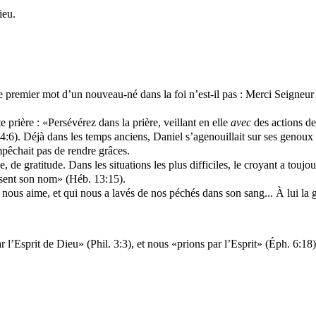
ieu.
e premier mot d’un nouveau-né dans la foi n’est-il pas : Merci Seigneu
e prière : «Persévérez dans la prière, veillant en elle
avec
des actions de
4:6). Déjà dans les temps anciens, Daniel s’agenouillait sur ses genoux tr
empêchait pas de rendre grâces.
 de gratitude. Dans les situations les plus difficiles, le croyant a touj
essent son nom» (Héb. 13:15).
nous aime, et qui nous a lavés de nos péchés dans son sang... À lui la 
l’Esprit de Dieu» (Phil. 3:3), et nous «prions par l’Esprit» (
Éph
. 6:18