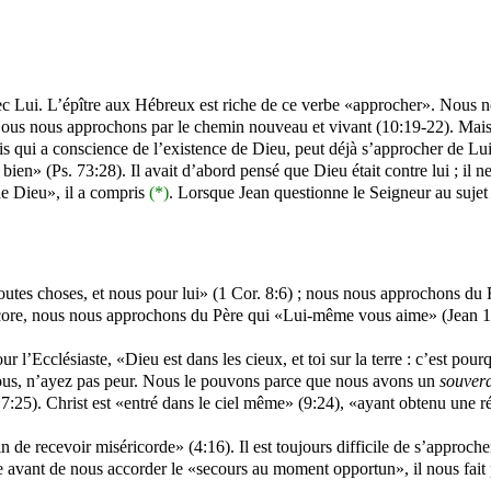
c Lui. L’épître aux Hébreux est riche de ce verbe «approcher». Nous
n
 Nous
nous
approchons par le chemin nouveau et vivant (10:19-22). Mais,
 mais qui a conscience de l’existence de Dieu, peut déjà s’approcher de 
ien» (Ps. 73:28). Il avait d’abord pensé que Dieu était contre lui ; il n
 de Dieu», il a compris
(*)
. Lorsque Jean questionne le Seigneur au sujet du
tes choses, et nous pour lui» (1 Cor. 8:6) ; nous nous approchons du R
core, nous nous approchons du Père qui «Lui-même vous aime» (Jean 16
 Pour l’Ecclésiaste, «Dieu est dans les cieux, et toi sur la terre : c’est p
-vous, n’ayez pas peur. Nous le pouvons parce que nous avons un
souvera
7:25). Christ est «entré dans le ciel même» (9:24), «ayant obtenu une réd
 de recevoir miséricorde» (4:16). Il est toujours difficile de s’approch
 avant de nous accorder le «secours au moment opportun», il nous fait 