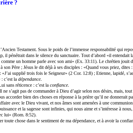
ière ?
ncien Testament. Sous le poids de l’immense responsabilité qui reposait
il pénétrait dans le silence du sanctuaire. Tout d’abord «il entendait la v
e, comme un homme parle avec son ami» (Ex. 33:11). Le chrétien jouit 
son Père ; Jésus le dit déjà à ses disciples : «Quand vous priez, dites 
 : «J’ai supplié trois fois le Seigneur» (2 Cor. 12:8) ; Etienne, lapidé,
: c’est la
dépendance.
ui sans réticence : c’est la
confiance.
l ne s’agit pas de commander à Dieu d’agir selon nos désirs, mais, tout 
nous accorder bien des choses en réponse à la prière qu’il ne donnerait 
affaire avec le Dieu vivant, et nos âmes sont amenées à une communion 
puissance et la sagesse
sont
infinies, qui nous aime et s’intéresse à nous
ec lui» (Rom. 8:52).
 toute chose dans le sentiment de ma dépendance, et à avoir la confianc