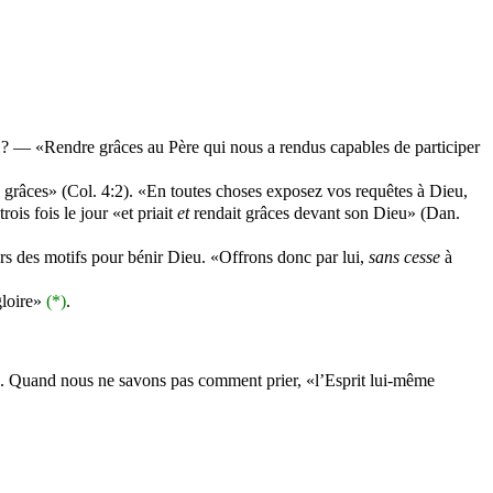
r ? — «Rendre grâces au Père qui nous a rendus capables de participer
 grâces» (Col. 4:2). «En toutes choses exposez vos requêtes à Dieu,
ois fois le jour «et priait
et
rendait grâces devant son Dieu» (Dan.
ours des motifs pour bénir Dieu. «Offrons donc par lui,
sans cesse
à
gloire»
(*)
.
). Quand nous ne savons pas comment prier, «l’Esprit lui-même