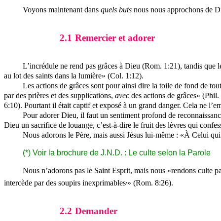
Voyons maintenant dans
quels buts
nous nous approchons de D
2.1
Remercier et adorer
L’incrédule ne rend pas grâces à Dieu (Rom. 1:21), tandis que l
au lot des saints dans la lumière» (Col. 1:12).
Les actions de grâces sont pour ainsi dire la toile de fond de tout
par des prières et des supplications,
avec
des actions de grâces» (Phil. 
6:10). Pourtant il était captif et exposé à un grand danger. Cela ne l’
Pour adorer Dieu, il faut un sentiment profond de reconnaissance,
Dieu un sacrifice de louange, c’est-à-dire le fruit des lèvres qui conf
Nous adorons le Père, mais aussi Jésus lui-même : «À Celui qui 
(*) Voir la brochure de
J.N.D.
: Le culte selon la Parole
Nous n’adorons pas le Saint Esprit, mais nous «rendons culte par 
,
intercède par des soupirs inexprimables
» (Rom. 8:26).
2.2
Demander