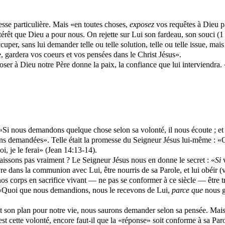
resse particulière. Mais «en toutes choses,
exposez
vos requêtes à Dieu pa
êt que Dieu a pour nous. On rejette sur Lui son fardeau, son souci (1 Pi
cuper, sans lui demander telle ou telle solution, telle ou telle issue, mai
ce, gardera vos coeurs et vos pensées dans le Christ Jésus».
ser à Dieu notre Père donne la paix, la confiance que lui interviendra.
 «Si nous demandons quelque chose selon sa volonté, il nous écoute ; et
s demandées». Telle était la promesse du Seigneur Jésus lui-même : «Qu
, je le ferai» (Jean 14:13-14).
ssons pas vraiment ? Le Seigneur Jésus nous en donne le secret : «
Si
v
re dans la communion avec Lui, être nourris de sa Parole, et lui obéir (
nos corps en sacrifice vivant — ne pas se conformer à ce siècle — être 
 : «Quoi que nous demandions, nous le recevons de Lui,
parce que
nous 
nt son plan pour notre vie, nous saurons demander selon sa pensée. Mais 
st cette volonté, encore faut-il que la «réponse» soit conforme à sa Par