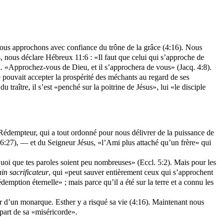
ous
approchons avec confiance du trône de la grâce (4:16). Nous
 nous déclare Hébreux 11:6 : «Il faut que celui qui s’approche de
Lui. «Approchez-vous de Dieu, et il s’approchera de vous» (
Jacq
. 4:8).
e pouvait accepter la prospérité des méchants au regard de ses
 traître, il s’est «penché sur la poitrine de Jésus», lui «le disciple
édempteur, qui a tout ordonné pour nous délivrer de la puissance de
:27), — et du Seigneur Jésus, «l’Ami plus attaché qu’un frère» qui
ourquoi que tes paroles soient peu nombreuses» (
Eccl
. 5:2). Mais pour les
in sacrificateur
, qui «peut sauver entièrement ceux qui s’approchent
emption éternelle» ; mais parce qu’il a été sur la terre et a connu les
er d’un monarque. Esther y a risqué sa vie (4:16). Maintenant nous
part de sa «miséricorde».