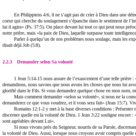
En Philippiens 4:6, il ne s’agit pas de crier à Dieu dans une dét
coeur qui cherche du soulagement s’épanche dans le sentiment de l’intér
lui il agira» (Ps. 37:5). On place devant lui tout ce qui peut nous préoc
notre prière, mais «la paix de Dieu, laquelle surpasse toute intelligen
Parler à quelqu’un de nos problèmes nous soulage, mais les expo
disait déjà Job (5:8).
2.2.3
Demander selon Sa volonté
1 Jean 5:14-15 nous assure de l’exaucement d’une telle prière :
demandions, nous savons que nous avons les choses que nous lui avon
glorifié dans le Fils. Si vous demandez quelque chose en mon nom, moi
Mais comment demander «selon sa volonté», si nous ne la connai
demanderez ce que vous voudrez, et il vous sera fait» (Jean 15:7). Viv
Romains 12:1-2 y met à la base diverses conditions : Présenter 
discerner quelle est la volonté de Dieu. 1 Jean 3:22 souligne encore
sont agréables devant Lui».
Si nous vivons près du Seigneur, nourris de sa Parole, discerna
la volonté de Dieu. Aussi, lorsque nous croyons avoir compris quelle e