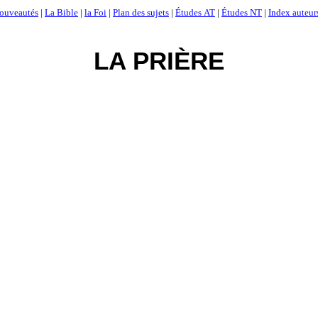
ouveautés
|
La Bible
|
la Foi
|
Plan des sujets
|
Études AT
|
Études NT
|
Index auteur
LA PRIÈRE