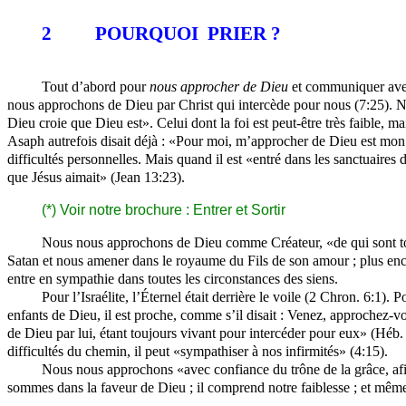
2
POURQUOI
PRIER ?
Tout d’abord pour
nous approcher de Dieu
et communiquer ave
nous
approchons de Dieu par Christ qui intercède pour nous (7:25).
Dieu croie que Dieu est». Celui dont la foi est peut-être très faible,
Asaph
autrefois disait déjà : «Pour moi, m’approcher de Dieu est mon b
difficultés personnelles. Mais quand il est «entré dans les sanctuaires
que Jésus aimait» (Jean 13:23).
(*) Voir notre brochure : Entrer et Sortir
Nous
nous
approchons de Dieu comme Créateur, «de qui sont tou
Satan et nous amener dans le royaume du Fils de son amour ; plus en
entre en sympathie dans toutes les circonstances des siens.
Pour l’Israélite, l’Éternel était derrière le voile (2 Chron. 6:1).
enfants de Dieu, il est proche, comme s’il disait : Venez, approchez
de Dieu par lui, étant toujours vivant pour intercéder pour eux» (Héb. 
difficultés du chemin, il peut «sympathiser à nos infirmités» (4:15).
Nous
nous
approchons «avec confiance du trône de la grâce, afin
sommes dans la faveur de Dieu ; il comprend notre faiblesse ; et même