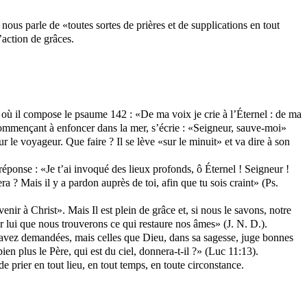
nous parle de «toutes sortes de prières et de supplications en tout
’action de grâces.
e où il compose le psaume 142 : «De ma voix je crie à l’Éternel : de ma
et commençant à enfoncer dans la mer, s’écrie : «Seigneur, sauve-moi»
ur le voyageur. Que faire ? Il se lève «sur le minuit» et va dire à son
éponse : «Je t’ai invoqué des lieux profonds, ô Éternel ! Seigneur !
a ? Mais il y a pardon auprès de toi, afin que tu sois craint» (Ps.
r à Christ». Mais Il est plein de grâce et, si nous le savons, notre
r lui que nous trouverons ce qui restaure nos âmes» (J. N. D.).
 avez demandées, mais celles que Dieu, dans sa sagesse, juge bonnes
n plus le Père, qui est du ciel, donnera-t-il ?» (Luc 11:13).
 prier en tout lieu, en tout temps, en toute circonstance.