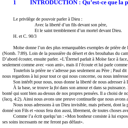
1
INTRODUCTION : Qu’est-ce que la pr
Le privilège de pouvoir parler à Dieu :
Avec la liberté d’un fils devant son père,
Et le saint tremblement d’un mortel devant Dieu.
H. et C. 90/3
Moïse donne l’un des plus remarquables exemples de prière de l’A
(
Nomb
. 7:89). Loin de la poussière du désert et des brouhahas du camp, 
D’abord écouter, ensuite parler. «L’
Éternel
parlait à Moïse face à fac
seulement comme avec «son ami», mais il l’écoute et lui parle comme à 
Toutefois la prière ne s’adresse pas seulement au Père ; Paul dit
nous regardons à lui pour tout ce qui nous concerne, ou nous intéresse 
Son intérêt pour nous, nous donne la liberté de nous adresser à L
À la base, se trouve la
foi
dans son amour et dans sa puissance. I
bonté qui sont bien au-dessus de nos propres pensées. Il a choisi de 
(
Jacq
. 4:2). Ainsi nous avons une preuve continuelle que nous avons 
Nous
nous
adressons à un Dieu invisible, mais présent, dont la 
donné son Fils et «nous fera don aussi, librement, de toutes choses av
Comme l’a écrit quelqu’un : «Mon bonheur consiste à lui exposer
ses soins incessants ne me feront pas défaut».