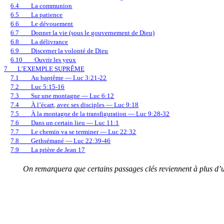
6.4
La communion
6.5
La patience
6.6
Le dévouement
6.7
Donner la vie (sous le gouvernement de Dieu)
6.8
La délivrance
6.9
Discerner la volonté de Dieu
6.10
Ouvrir les yeux
7
L’EXEMPLE SUPRÊME
7.1
Au baptême — Luc 3:21-22
7.2
Luc 5:15-16
7.3
Sur une montagne — Luc 6:12
7.4
À l’écart, avec ses disciples — Luc 9:18
7.5
À la montagne de la transfiguration — Luc 9:28-32
7.6
Dans un certain lieu — Luc 11:1
7.7
Le chemin va se terminer — Luc 22:32
7.8
Gethsémané — Luc 22:39-46
7.9
La prière de Jean 17
On remarquera que certains passages clés reviennent à plus d’un