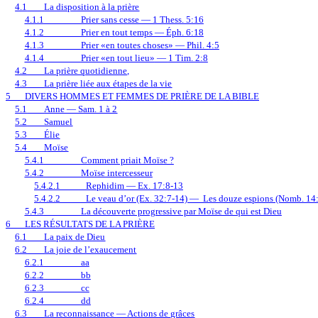
4.1
La disposition à la prière
4.1.1
Prier sans cesse — 1 Thess. 5:16
4.1.2
Prier en tout temps — Éph. 6:18
4.1.3
Prier «en toutes choses»
—
Phil. 4:5
4.1.4
Prier «en tout lieu»
—
1 Tim. 2:8
4.2
La prière quotidienne,
4.3
La prière liée aux étapes de la vie
5
DIVERS HOMMES ET FEMMES DE PRIÈRE DE LA BIBLE
5.1
Anne — Sam. 1 à 2
5.2
Samuel
5.3
Élie
5.4
Moïse
5.4.1
Comment priait Moïse ?
5.4.2
Moïse intercesseur
5.4.2.1
Rephidim — Ex. 17:8-13
5.4.2.2
Le veau d’or (Ex. 32:7-14) —
Les douze espions (Nomb. 14
5.4.3
La découverte progressive par Moïse de qui est Dieu
6
LES RÉSULTATS DE LA PRIÈRE
6.1
La paix de Dieu
6.2
La joie de l’exaucement
6.2.1
aa
6.2.2
bb
6.2.3
cc
6.2.4
dd
6.3
La reconnaissance
—
Actions de grâces