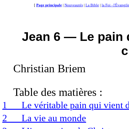
[
Page principale
|
Nouveautés
|
La Bible
|
la Foi - l'Évangil
Jean 6 — Le pain 
c
Christian
Briem
Table des matières :
1
Le
véritable pain qui vient 
2
La vie au monde