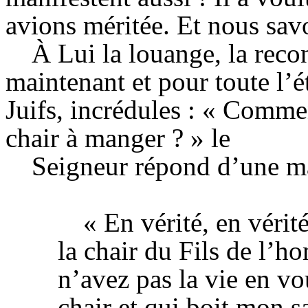
avions méritée. Et nous savo
À Lui la louange, la reco
maintenant et pour toute l’é
Juifs, incrédules : « Commen
chair à manger ? » le
Seigneur répond d’une man
« En vérité, en
vérit
la chair
du
Fils de l’h
n’avez pas la vie en 
chair
et
qui
boit mon
s