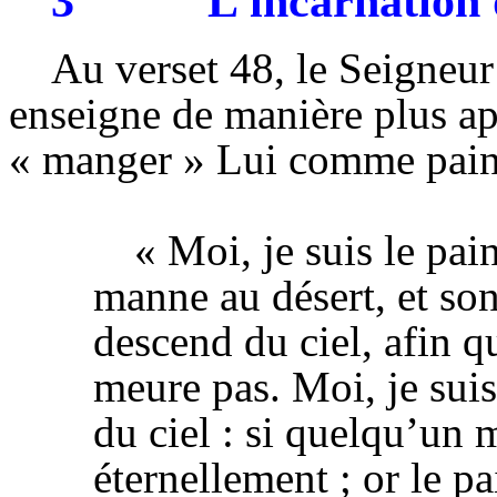
3
L’incarnation 
Au verset 48, le Seigneur
enseigne de manière plus ap
« manger » Lui comme pain
« Moi, je
suis
le pai
manne au désert, et so
descend
du
ciel, afin
q
meure pas.
Moi,
je
sui
du ciel :
si quelqu’un
m
éternellement ; or le
pa