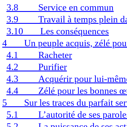
3.8
Service en commun
3.9
Travail à temps plein 
3.10
Les conséquences
4
Un peuple acquis, zélé pou
4.1
Racheter
4.2
Purifier
4.3
Acquérir pour lui-mêm
4.4
Zélé pour les bonnes œ
5
Sur les traces du parfait s
5.1
L’autorité de ses parole
5.2
La puissance de ses act