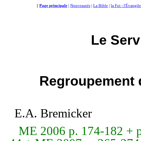
[
Page principale
|
Nouveautés
|
La Bible
|
la Foi - l'Évangile
Le Serv
Regroupement de
E.A. Bremicker
ME 2006 p. 174-182 + p