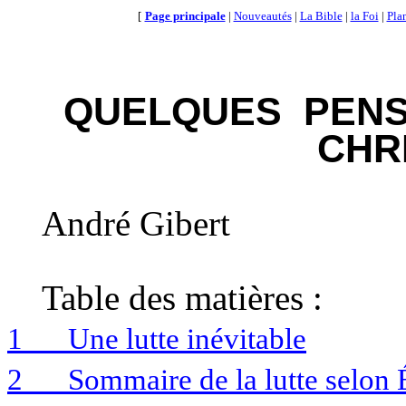
[
Page principale
|
Nouveautés
|
La Bible
|
la Foi
|
Plan
QUELQUES
PEN
CHR
André Gibert
Table des matières :
1
Une lutte inévitable
2
Sommaire de la lutte selon 