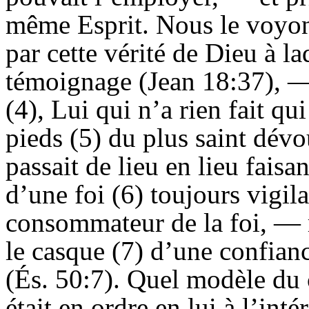
même Esprit. Nous le voyons
par cette vérité de Dieu à la
témoignage (Jean 18:37), — r
(4), Lui qui n’a rien fait qu
pieds (5) du plus saint dév
passait de lieu en lieu faisa
d’une foi (6) toujours vigila
consommateur de la foi, — m
le casque (7) d’une confianc
(És. 50:7). Quel modèle du 
était en ordre en lui à l’int